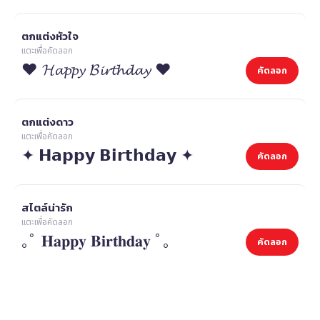
ตกแต่งหัวใจ
แตะเพื่อคัดลอก
❤ 𝓗𝓪𝓹𝓹𝔂 𝓑𝓲𝓻𝓽𝓱𝓭𝓪𝔂 ❤
คัดลอก
ตกแต่งดาว
แตะเพื่อคัดลอก
✦ 𝗛𝗮𝗽𝗽𝘆 𝗕𝗶𝗿𝘁𝗵𝗱𝗮𝘆 ✦
คัดลอก
สไตล์น่ารัก
แตะเพื่อคัดลอก
｡ﾟ 𝐇𝐚𝐩𝐩𝐲 𝐁𝐢𝐫𝐭𝐡𝐝𝐚𝐲 ﾟ｡
คัดลอก