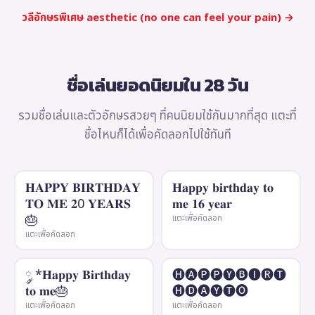
วลีอักษรพิเศษ aesthetic (no one can feel your pain) →
ชื่อเล่นยอดนิยมใน 28 วัน
รวมชื่อเล่นและตัวอักษรสวยๆ ที่คนนิยมใช้กันมากที่สุด แตะที่
ชื่อไหนก็ได้เพื่อคัดลอกไปใช้ทันที
𝐇𝐀𝐏𝐏𝐘 𝐁𝐈𝐑𝐓𝐇𝐃𝐀𝐘
𝐇𝐚𝐩𝐩𝐲 𝐛𝐢𝐫𝐭𝐡𝐝𝐚𝐲 𝐭𝐨
𝐓𝐎 𝐌𝐄 𝟐0 𝐘𝐄𝐀𝐑𝐒
𝐦𝐞 𝟏𝟔 𝐲𝐞𝐚𝐫
🎂
แตะเพื่อคัดลอก
แตะเพื่อคัดลอก
༘ *𝐇𝐚𝐩𝐩𝐲 𝐁𝐢𝐫𝐭𝐡𝐝𝐚𝐲
🅗🅐🅟🅟🅨🅑🅘🅡🅣
𝐭𝐨 𝐦𝐞🎂
🅗🅓🅐🅨🅣🅞
แตะเพื่อคัดลอก
แตะเพื่อคัดลอก