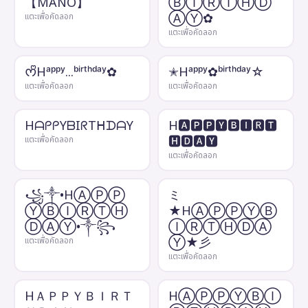
【MANO】
ⒷⒾⓇⓉⒽⒹ
ⒶⓎ✿
แตะเพื่อคัดลอก
แตะเพื่อคัดลอก
ᰔᩚHᵃᵖᵖʸ...ᵇⁱʳᵗʰᵈᵃʸ✿
✭Hᵃᵖᵖʸ✿ᵇⁱʳᵗʰᵈᵃʸ☆
แตะเพื่อคัดลอก
แตะเพื่อคัดลอก
HᗩᑭᑭYᗷIᖇTᕼᗪᗩY
H🅰🅿🅿🆈🅱🅸🆁🆃
🅷🅳🅰🆈
แตะเพื่อคัดลอก
แตะเพื่อคัดลอก
꧁༒•HⒶⓅⓅ
ミ
ⓎⒷⒾⓇⓉⒽ
★HⒶⓅⓅⓎⒷ
ⒹⒶⓎ•༒꧂
ⒾⓇⓉⒽⒹⒶ
Ⓨ★彡
แตะเพื่อคัดลอก
แตะเพื่อคัดลอก
HＡＰＰＹＢＩＲＴ
HⒶⓅⓅⓎⒷⒾ