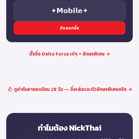
✦𝗠𝗼𝗯𝗶𝗹𝗲✦
คัดลอกชื่อ
ตั้งชื่อ Delta Force เท่ๆ + อักษรพิเศษ →
ดูคำค้นหายอดนิยม 28 วัน — ชื่อเล่นและตัวอักษรพิเศษจริง →
ทำไมต้อง NickThai