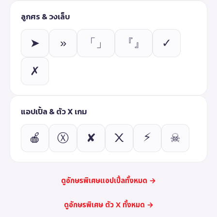
ลูกศร & วงเล็บ
➤
»
「」
『』
✓
✗
แอปเปิ้ล & ตัว X เกม
⚡
🍎
Ⓧ
✘
᙭
☠
ดูอักษรพิเศษแอปเปิ้ลทั้งหมด →
ดูอักษรพิเศษ ตัว X ทั้งหมด →