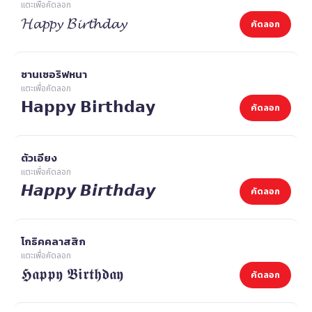
แตะเพื่อคัดลอก
𝓗𝓪𝓹𝓹𝔂 𝓑𝓲𝓻𝓽𝓱𝓭𝓪𝔂
คัดลอก
ซานเซอริฟหนา
แตะเพื่อคัดลอก
𝗛𝗮𝗽𝗽𝘆 𝗕𝗶𝗿𝘁𝗵𝗱𝗮𝘆
คัดลอก
ตัวเอียง
แตะเพื่อคัดลอก
𝙃𝙖𝙥𝙥𝙮 𝘽𝙞𝙧𝙩𝙝𝙙𝙖𝙮
คัดลอก
โกธิคคลาสสิก
แตะเพื่อคัดลอก
𝕳𝖆𝖕𝖕𝖞 𝕭𝖎𝖗𝖙𝖍𝖉𝖆𝖞
คัดลอก