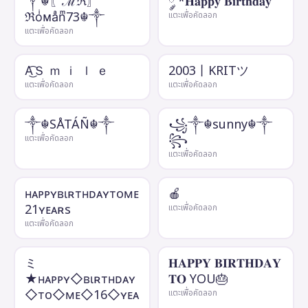
༒☬〖ℳℜ〗
༘ *𝐇𝐚𝐩𝐩𝐲 𝐁𝐢𝐫𝐭𝐡𝐝𝐚𝐲
ℜoͥᴍaͣnͫ73☬༒
แตะเพื่อคัดลอก
แตะเพื่อคัดลอก
A͜͡Ｓ ｍ ｉ ｌ ｅ
2003丨KRITツ
แตะเพื่อคัดลอก
แตะเพื่อคัดลอก
༒☬SÅTÁÑ☬༒
꧁༒☬sunny☬༒
꧂
แตะเพื่อคัดลอก
แตะเพื่อคัดลอก
нᴀᴘᴘʏʙιʀтнᴅᴀʏтoмᴇ
🍎
21ʏᴇᴀʀs
แตะเพื่อคัดลอก
แตะเพื่อคัดลอก
ミ
𝐇𝐀𝐏𝐏𝐘 𝐁𝐈𝐑𝐓𝐇𝐃𝐀𝐘
★нᴀᴘᴘʏ◇ʙιʀтнᴅᴀʏ
𝐓𝐎 YOU🎂
◇тo◇мᴇ◇16◇ʏᴇᴀ
แตะเพื่อคัดลอก