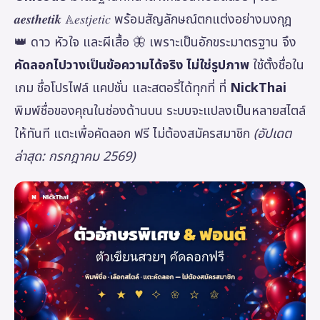
𝒂𝒆𝒔𝒕𝒉𝒆𝒕𝒊𝒌 𝔸𝑒𝑠𝑡𝑗𝑒𝑡𝑖𝑐 พร้อมสัญลักษณ์ตกแต่งอย่างมงกุฎ
👑 ดาว หัวใจ และผีเสื้อ 🦋 เพราะเป็นอักขระมาตรฐาน จึง
คัดลอกไปวางเป็นข้อความได้จริง ไม่ใช่รูปภาพ
ใช้ตั้งชื่อใน
เกม ชื่อโปรไฟล์ แคปชั่น และสตอรี่ได้ทุกที่ ที่
NickThai
พิมพ์ชื่อของคุณในช่องด้านบน ระบบจะแปลงเป็นหลายสไตล์
ให้ทันที แตะเพื่อคัดลอก ฟรี ไม่ต้องสมัครสมาชิก
(อัปเดต
ล่าสุด: กรกฎาคม 2569)