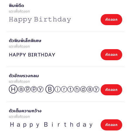
พิมพ์ดีด
แตะเพื่อคัดลอก
𝙷𝚊𝚙𝚙𝚢 𝙱𝚒𝚛𝚝𝚑𝚍𝚊𝚢
คัดลอก
ตัวพิมพ์เล็กพิเศษ
แตะเพื่อคัดลอก
ʜᴀᴘᴘʏ ʙɪʀᴛʜᴅᴀʏ
คัดลอก
ตัวอักษรวงกลม
แตะเพื่อคัดลอก
Ⓗⓐⓟⓟⓨ Ⓑⓘⓡⓣⓗⓓⓐⓨ
คัดลอก
ตัวเต็มความกว้าง
แตะเพื่อคัดลอก
Ｈａｐｐｙ Ｂｉｒｔｈｄａｙ
คัดลอก