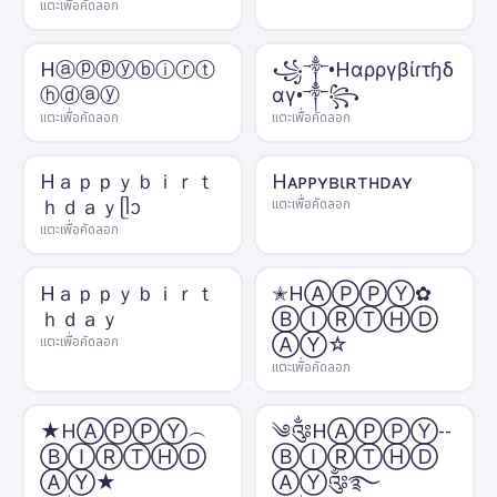
แตะเพื่อคัดลอก
Hⓐⓟⓟⓨⓑⓘⓡⓣ
꧁༒•Hαρργβίɾτɧδ
ⓗⓓⓐⓨ
αγ•༒꧂
แตะเพื่อคัดลอก
แตะเพื่อคัดลอก
Hａｐｐｙｂｉｒｔ
Hᴀᴘᴘʏʙιʀтнᴅᴀʏ
ｈｄａｙᥫᩣ
แตะเพื่อคัดลอก
แตะเพื่อคัดลอก
Hａｐｐｙｂｉｒｔ
✭HⒶⓅⓅⓎ✿
ｈｄａｙ
ⒷⒾⓇⓉⒽⒹ
ⒶⓎ☆
แตะเพื่อคัดลอก
แตะเพื่อคัดลอก
★HⒶⓅⓅⓎ︵
༄༂HⒶⓅⓅⓎ--
ⒷⒾⓇⓉⒽⒹ
ⒷⒾⓇⓉⒽⒹ
ⒶⓎ★
ⒶⓎ༂࿐