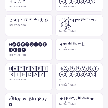
ＨＤＡＹ
ⓇⓉⒽⒹⒶⓎ
แตะเพื่อคัดลอก
แตะเพื่อคัดลอก
ミ★Hᵃᵖᵖʸᵇⁱʳᵗʰᵈᵃʸ★彡
꧁༒•Hᵃᵖᵖʸᵇⁱʳᵗʰᵈᵃʸ•
༒꧂
แตะเพื่อคัดลอก
แตะเพื่อคัดลอก
H🅐🅟🅟🅨🅑🅘🅡🅣
Hᵃᵖᵖʸᵇⁱʳᵗʰᵈᵃʸᥫᩣ
🅗🅓🅐🅨
แตะเพื่อคัดลอก
แตะเพื่อคัดลอก
H🄰🄿🄿🅈🄱🄸
HⒶⓅⓅⓎⒷⒾ
🅁🅃🄷🄳🄰🅈
ⓇⓉⒽⒹⒶⓎᥫ
ᩣ
แตะเพื่อคัดลอก
แตะเพื่อคัดลอก
ᰔᩚHαρργ...βίɾτɧδαγ
★Hᵃᵖᵖʸ︵ᵇⁱʳᵗʰᵈᵃʸ★
✿
แตะเพื่อคัดลอก