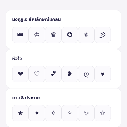
มงกุฎ & สัญลักษณ์แคลน
👑
♔
♛
✪
⚜
彡
หัวใจ
❤
♡
💕
❥
ღ
♥
ดาว & ประกาย
⭐
★
✦
✧
✨
☆