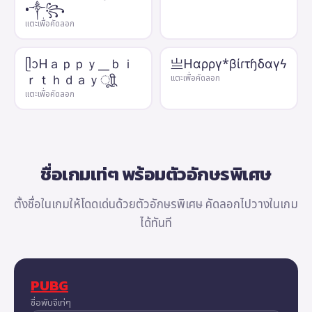
•༒꧂
แตะเพื่อคัดลอก
ᥫᩣHａｐｐｙ__ｂｉ
亗Hαρργ*βίɾτɧδαγϟ
ｒｔｈｄａｙㅤूाीू
แตะเพื่อคัดลอก
แตะเพื่อคัดลอก
ชื่อเกมเท่ๆ พร้อมตัวอักษรพิเศษ
ตั้งชื่อในเกมให้โดดเด่นด้วยตัวอักษรพิเศษ คัดลอกไปวางในเกม
ได้ทันที
PUBG
ชื่อพับจีเท่ๆ