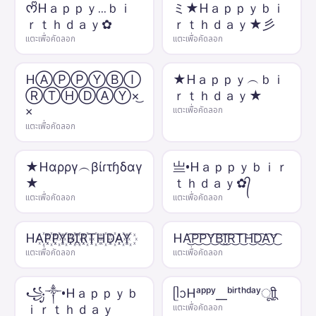
ᰔᩚHａｐｐｙ...ｂｉ
ミ★Hａｐｐｙｂｉ
ｒｔｈｄａｙ✿
ｒｔｈｄａｙ★彡
แตะเพื่อคัดลอก
แตะเพื่อคัดลอก
HⒶⓅⓅⓎⒷⒾ
★Hａｐｐｙ︵ｂｉ
ⓇⓉⒽⒹⒶⓎ×͜
ｒｔｈｄａｙ★
×
แตะเพื่อคัดลอก
แตะเพื่อคัดลอก
★Hαρργ︵βίɾτɧδαγ
亗•Hａｐｐｙｂｉｒ
★
ｔｈｄａｙ✿᭄
แตะเพื่อคัดลอก
แตะเพื่อคัดลอก
HA꙰P꙰P꙰Y꙰B꙰I꙰R꙰T꙰H꙰D꙰A꙰Y꙰
HA͜͡P͜͡P͜͡Y͜͡B͜͡I͜͡R͜͡T͜͡H͜͡D͜͡A͜͡Y͜͡
แตะเพื่อคัดลอก
แตะเพื่อคัดลอก
꧁༒•Hａｐｐｙｂ
ᥫᩣHᵃᵖᵖʸ__ᵇⁱʳᵗʰᵈᵃʸㅤूाीू
ｉｒｔｈｄａｙ
แตะเพื่อคัดลอก