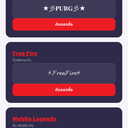
★彡𝐏𝐔𝐁𝐆彡★
คัดลอกชื่อ
Free Fire
ชื่อฟีฟายเท่ๆ
⚡𝓕𝓻𝓮𝓮𝓕𝓲𝓻𝓮⚡
คัดลอกชื่อ
Mobile Legends
ชื่อ MLBB เท่ๆ