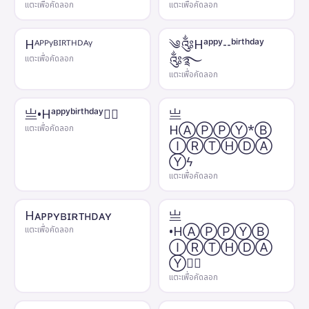
แตะเพื่อคัดลอก
แตะเพื่อคัดลอก
Hᴬᴾᴾᵞᴮᴵᴿᵀᴴᴰᴬᵞ
༄༂Hᵃᵖᵖʸ--ᵇⁱʳᵗʰᵈᵃʸ
༂࿐
แตะเพื่อคัดลอก
แตะเพื่อคัดลอก
亗•Hᵃᵖᵖʸᵇⁱʳᵗʰᵈᵃʸ✿᭄
亗
HⒶⓅⓅⓎ*Ⓑ
แตะเพื่อคัดลอก
ⒾⓇⓉⒽⒹⒶ
Ⓨϟ
แตะเพื่อคัดลอก
Hᴀᴘᴘʏʙɪʀᴛʜᴅᴀʏ
亗
•HⒶⓅⓅⓎⒷ
แตะเพื่อคัดลอก
ⒾⓇⓉⒽⒹⒶ
Ⓨ✿᭄
แตะเพื่อคัดลอก