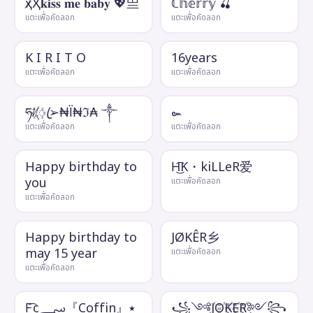
ҳ̸Ҳ𝐤𝐢𝐬𝐬 𝐦𝐞 𝐛𝐚𝐛𝐲 💖亗
ℂ𝕙𝕖𝕣𝕣𝕪 🍒
แตะเพื่อคัดลอก
แตะเพื่อคัดลอก
K I R I T O
16years
แตะเพื่อคัดลอก
แตะเพื่อคัดลอก
ཧᜰ꙰ꦿ➢₦Ї₦ℑ₳ ༒
๛
แตะเพื่อคัดลอก
แตะเพื่อคัดลอก
Happy birthday to
H͜͡K・kiLLeR爱
you
แตะเพื่อคัดลอก
แตะเพื่อคัดลอก
Happy birthday to
JØKÊR乡
may 15 year
แตะเพื่อคัดลอก
แตะเพื่อคัดลอก
F͜͡c؄『Coffin』٭
꧁༺J꙰O꙰K꙰E꙰R꙰༻꧂