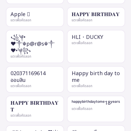
Apple 
𝐇𝐀𝐏𝐏𝐘 𝐁𝐈𝐑𝐓𝐇𝐃𝐀𝐘
แตะเพื่อคัดลอก
แตะเพื่อคัดลอก
꧁༆•
HLI・DUCKY
❤༒☬p@r@s☬༒
แตะเพื่อคัดลอก
❤•༆꧂
แตะเพื่อคัดลอก
020371169614
Happy birth day to
ออมสิน
me
แตะเพื่อคัดลอก
แตะเพื่อคัดลอก
𝐇𝐀𝐏𝐏𝐘 𝐁𝐈𝐑𝐓𝐇𝐃𝐀𝐘
ʰᵃᵖᵖʸᵇⁱʳᵗʰᵈᵃʸᵗᵒᵐᵉ18ʸᵉᵃʳˢ
𝐓
แตะเพื่อคัดลอก
แตะเพื่อคัดลอก