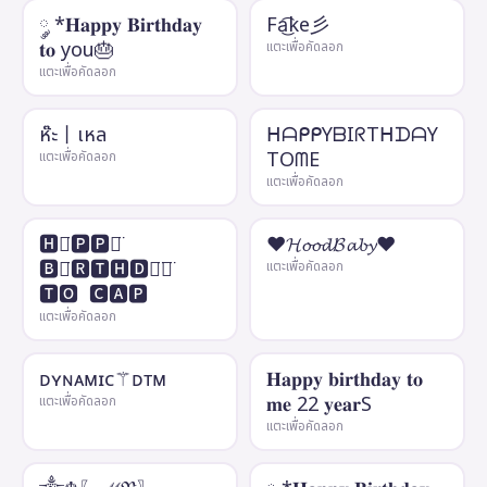
༘ *𝐇𝐚𝐩𝐩𝐲 𝐁𝐢𝐫𝐭𝐡𝐝𝐚𝐲
Fa͜͡ke彡
𝐭𝐨 you🎂
แตะเพื่อคัดลอก
แตะเพื่อคัดลอก
ห๊ะ丨เหล
ᕼᗩᑭᑭYᗷIᖇTᕼᗪᗩY
TOᗰE
แตะเพื่อคัดลอก
แตะเพื่อคัดลอก
🅷🅰̈🅿🅿🆈̈ ​
♥𝓗𝓸𝓸𝓭𝓑𝓪𝓫𝔂♥
🅱🅸̈🆁🆃🅷🅳🅰̈🆈̈ ​ ​
แตะเพื่อคัดลอก
🆃🅾 ​ 🅲🅰🅿
แตะเพื่อคัดลอก
ᴅʏɴᴀᴍɪᴄ⚚ᴅᴛᴍ
𝐇𝐚𝐩𝐩𝐲 𝐛𝐢𝐫𝐭𝐡𝐝𝐚𝐲 𝐭𝐨
𝐦𝐞 22 𝐲𝐞𝐚𝐫S
แตะเพื่อคัดลอก
แตะเพื่อคัดลอก