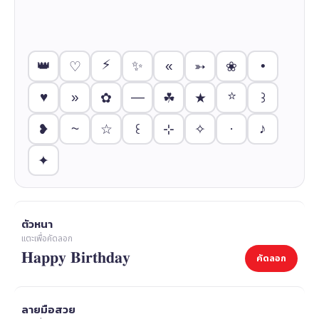
⚡
👑
✨
«
•
♡
➳
❀
⭐
♥
»
—
✿
☘
★
꒱
~
·
♪
❥
☆
⊹
✧
꒰
✦
ตัวหนา
แตะเพื่อคัดลอก
𝐇𝐚𝐩𝐩𝐲 𝐁𝐢𝐫𝐭𝐡𝐝𝐚𝐲
คัดลอก
ลายมือสวย