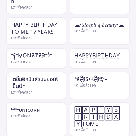
ʀ
แตะเพื่อคัดลอก
HAPPY BIRTHDAY
☁︎︎•𝑆𝑙𝑒𝑒𝑝𝑖𝑛𝑔 𝑏𝑒𝑎𝑢𝑡𝑦•☁︎︎
TO ME 17 YEARS
แตะเพื่อคัดลอก
แตะเพื่อคัดลอก
༒M̷O̷N̷S̷T̷E̷R̷༒
H̤̮A̤̮P̤̮P̤̮Y̤̮B̤̮I̤̮R̤̮T̤̮H̤̮D̤̮A̤̮Y̤̮
แตะเพื่อคัดลอก
แตะเพื่อคัดลอก
โตขึ้นอีกปีแล้วนะ ขอให้
༄༂S•K༂࿐
เป็นปีท
แตะเพื่อคัดลอก
แตะเพื่อคัดลอก
ˢˣᵞ•ᴜɴɪᴄᴏʀɴ
🄷🄰🄿🄿🅈🄱
🄸🅁🅃🄷🄳🄰
แตะเพื่อคัดลอก
🅈TOME
แตะเพื่อคัดลอก