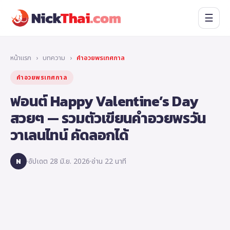
☰
หน้าแรก
›
บทความ
›
คำอวยพรเทศกาล
คำอวยพรเทศกาล
ฟอนต์ Happy Valentine’s Day
สวยๆ — รวมตัวเขียนคำอวยพรวัน
วาเลนไทน์ คัดลอกได้
N
·
อัปเดต 28 มิ.ย. 2026
·
อ่าน 22 นาที