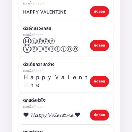
แตะเพื่อคัดลอก
ʜᴀᴘᴘʏ ᴠᴀʟᴇɴᴛɪɴᴇ
คัดลอก
ตัวอักษรวงกลม
แตะเพื่อคัดลอก
Ⓗⓐⓟⓟⓨ
คัดลอก
Ⓥⓐⓛⓔⓝⓣⓘⓝⓔ
ตัวเต็มความกว้าง
แตะเพื่อคัดลอก
Ｈａｐｐｙ Ｖａｌｅｎｔ
คัดลอก
ｉｎｅ
ตกแต่งหัวใจ
แตะเพื่อคัดลอก
❤ 𝓗𝓪𝓹𝓹𝔂 𝓥𝓪𝓵𝓮𝓷𝓽𝓲𝓷𝓮 ❤
คัดลอก
ตกแต่งดาว