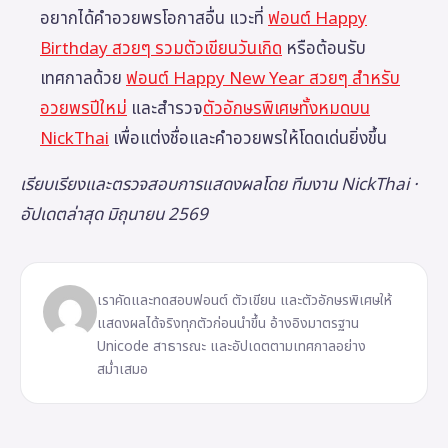
อยากได้คำอวยพรโอกาสอื่น แวะที่
ฟอนต์ Happy
Birthday สวยๆ รวมตัวเขียนวันเกิด
หรือต้อนรับ
เทศกาลด้วย
ฟอนต์ Happy New Year สวยๆ สำหรับ
อวยพรปีใหม่
และสำรวจ
ตัวอักษรพิเศษทั้งหมดบน
NickThai
เพื่อแต่งชื่อและคำอวยพรให้โดดเด่นยิ่งขึ้น
เรียบเรียงและตรวจสอบการแสดงผลโดย ทีมงาน NickThai ·
อัปเดตล่าสุด มิถุนายน 2569
เราคัดและทดสอบฟอนต์ ตัวเขียน และตัวอักษรพิเศษให้
แสดงผลได้จริงทุกตัวก่อนนำขึ้น อ้างอิงมาตรฐาน
Unicode สาธารณะ และอัปเดตตามเทศกาลอย่าง
สม่ำเสมอ