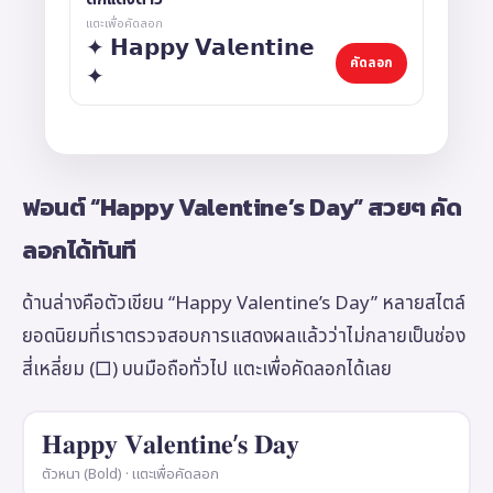
แตะเพื่อคัดลอก
✦ 𝗛𝗮𝗽𝗽𝘆 𝗩𝗮𝗹𝗲𝗻𝘁𝗶𝗻𝗲
คัดลอก
✦
ฟอนต์ “Happy Valentine’s Day” สวยๆ คัด
ลอกได้ทันที
ด้านล่างคือตัวเขียน “Happy Valentine’s Day” หลายสไตล์
ยอดนิยมที่เราตรวจสอบการแสดงผลแล้วว่าไม่กลายเป็นช่อง
สี่เหลี่ยม (□) บนมือถือทั่วไป แตะเพื่อคัดลอกได้เลย
𝐇𝐚𝐩𝐩𝐲 𝐕𝐚𝐥𝐞𝐧𝐭𝐢𝐧𝐞’𝐬 𝐃𝐚𝐲
ตัวหนา (Bold) · แตะเพื่อคัดลอก