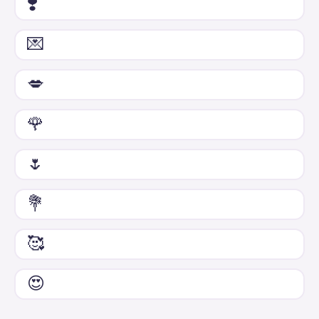
❣️
💌
💋
🌹
🌷
💐
🥰
😍