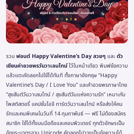
รวม
ฟอนต์ Happy Valentine’s Day สวยๆ
และ
ตัว
เขียนคำอวยพรวันวาเลนไทน์
ไว้ในหน้าเดียว พิมพ์ข้อความ
แล้วแตะคัดลอกไปใช้ได้ทันที ทั้งภาษาอังกฤษ “Happy
Valentine’s Day / I Love You” และคำอวยพรภาษาไทย
“สุขสันต์วันวาเลนไทน์ / สุขสันต์วันแห่งความรัก” เหมาะกับ
โพสต์สตอรี่ แคปชั่นไอจี การ์ดวันวาเลนไทน์ หรือส่งให้คน
รักและคนพิเศษในวันที่ 14 กุมภาพันธ์ — ฟรี ไม่ต้องสมัคร
สมาชิก ใช้ได้ทั้งบนมือถือและคอมพิวเตอร์ ทุกตัวอักษรเป็น
อักขระมาตรฐาน Unicode คัดลอกไปวางเป็นข้อความได้