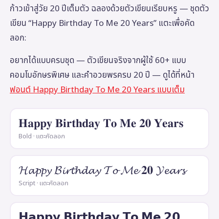
ก้าวเข้าสู่วัย 20 ปีเต็มตัว ฉลองด้วยตัวเขียนเรียบหรู — ชุดตัว
เขียน “Happy Birthday To Me 20 Years” แตะเพื่อคัด
ลอก:
อยากได้แบบครบชุด — ตัวเขียนจริงจากผู้ใช้ 60+ แบบ
คอมโบอักษรพิเศษ และคำอวยพรครบ 20 ปี — ดูได้ที่หน้า
ฟอนต์ Happy Birthday To Me 20 Years แบบเต็ม
𝐇𝐚𝐩𝐩𝐲 𝐁𝐢𝐫𝐭𝐡𝐝𝐚𝐲 𝐓𝐨 𝐌𝐞 𝟐𝟎 𝐘𝐞𝐚𝐫𝐬
Bold · แตะคัดลอก
𝓗𝓪𝓹𝓹𝔂 𝓑𝓲𝓻𝓽𝓱𝓭𝓪𝔂 𝓣𝓸 𝓜𝓮 𝟐𝟎 𝓨𝓮𝓪𝓻𝓼
Script · แตะคัดลอก
𝗛𝗮𝗽𝗽𝘆 𝗕𝗶𝗿𝘁𝗵𝗱𝗮𝘆 𝗧𝗼 𝗠𝗲 𝟮𝟬