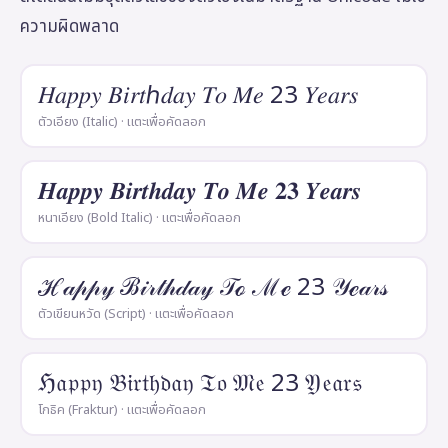
ความผิดพลาด
𝐻𝑎𝑝𝑝𝑦 𝐵𝑖𝑟𝑡ℎ𝑑𝑎𝑦 𝑇𝑜 𝑀𝑒 23 𝑌𝑒𝑎𝑟𝑠
ตัวเอียง (Italic) · แตะเพื่อคัดลอก
𝑯𝒂𝒑𝒑𝒚 𝑩𝒊𝒓𝒕𝒉𝒅𝒂𝒚 𝑻𝒐 𝑴𝒆 𝟐𝟑 𝒀𝒆𝒂𝒓𝒔
หนาเอียง (Bold Italic) · แตะเพื่อคัดลอก
ℋ𝒶𝓅𝓅𝓎 ℬ𝒾𝓇𝓉𝒽𝒹𝒶𝓎 𝒯ℴ ℳℯ 23 𝒴ℯ𝒶𝓇𝓈
ตัวเขียนหวัด (Script) · แตะเพื่อคัดลอก
ℌ𝔞𝔭𝔭𝔶 𝔅𝔦𝔯𝔱𝔥𝔡𝔞𝔶 𝔗𝔬 𝔐𝔢 23 𝔜𝔢𝔞𝔯𝔰
โกธิค (Fraktur) · แตะเพื่อคัดลอก