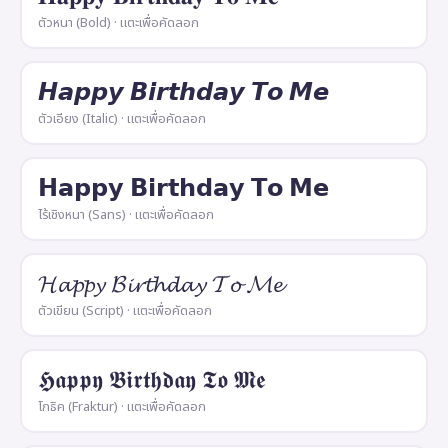
ตัวหนา (Bold) · แตะเพื่อคัดลอก
𝙃𝙖𝙥𝙥𝙮 𝘽𝙞𝙧𝙩𝙝𝙙𝙖𝙮 𝙏𝙤 𝙈𝙚
ตัวเอียง (Italic) · แตะเพื่อคัดลอก
𝗛𝗮𝗽𝗽𝘆 𝗕𝗶𝗿𝘁𝗵𝗱𝗮𝘆 𝗧𝗼 𝗠𝗲
ไร้เชิงหนา (Sans) · แตะเพื่อคัดลอก
𝓗𝓪𝓹𝓹𝔂 𝓑𝓲𝓻𝓽𝓱𝓭𝓪𝔂 𝓣𝓸 𝓜𝓮
ตัวเขียน (Script) · แตะเพื่อคัดลอก
𝕳𝖆𝖕𝖕𝖞 𝕭𝖎𝖗𝖙𝖍𝖉𝖆𝖞 𝕿𝖔 𝕸𝖊
โกธิค (Fraktur) · แตะเพื่อคัดลอก