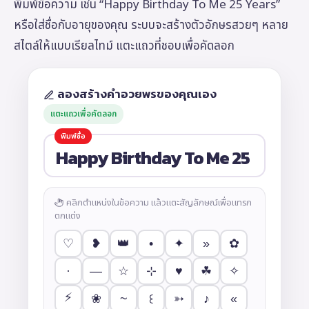
พิมพ์ข้อความ เช่น “Happy Birthday To Me 25 Years”
หรือใส่ชื่อกับอายุของคุณ ระบบจะสร้างตัวอักษรสวยๆ หลาย
สไตล์ให้แบบเรียลไทม์ แตะแถวที่ชอบเพื่อคัดลอก
ลองสร้างคำอวยพรของคุณเอง
แตะแถวเพื่อคัดลอก
คลิกตำแหน่งในข้อความ แล้วแตะสัญลักษณ์เพื่อแทรก
ตกแต่ง
👑
•
»
♡
❥
✦
✿
·
—
♥
☆
⊹
☘
✧
⚡
~
♪
«
❀
➳
꒰