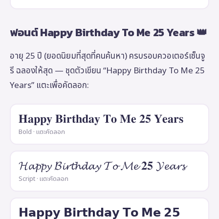
ฟอนต์ Happy Birthday To Me 25 Years 👑
อายุ 25 ปี (ยอดนิยมที่สุดที่คนค้นหา) ครบรอบควอเตอร์เซ็นจู
รี ฉลองให้สุด — ชุดตัวเขียน “Happy Birthday To Me 25
Years” แตะเพื่อคัดลอก:
𝐇𝐚𝐩𝐩𝐲 𝐁𝐢𝐫𝐭𝐡𝐝𝐚𝐲 𝐓𝐨 𝐌𝐞 𝟐𝟓 𝐘𝐞𝐚𝐫𝐬
Bold · แตะคัดลอก
𝓗𝓪𝓹𝓹𝔂 𝓑𝓲𝓻𝓽𝓱𝓭𝓪𝔂 𝓣𝓸 𝓜𝓮 𝟐𝟓 𝓨𝓮𝓪𝓻𝓼
Script · แตะคัดลอก
𝗛𝗮𝗽𝗽𝘆 𝗕𝗶𝗿𝘁𝗵𝗱𝗮𝘆 𝗧𝗼 𝗠𝗲 𝟮𝟱