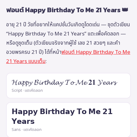
ฟอนต์ Happy Birthday To Me 21 Years 👑
อายุ 21 ปี วัยที่อยากให้แคปชั่นวันเกิดดูโดดเด่น — ชุดตัวเขียน
“Happy Birthday To Me 21 Years” แตะเพื่อคัดลอก —
หรือดูชุดเต็ม (ตัวเขียนจริงจากผู้ใช้ เลข 21 สวยๆ และคำ
อวยพรครบ 21 ปี) ได้ที่หน้า
ฟอนต์ Happy Birthday To Me
21 Years แบบเต็ม
:
𝓗𝓪𝓹𝓹𝔂 𝓑𝓲𝓻𝓽𝓱𝓭𝓪𝔂 𝓣𝓸 𝓜𝓮 𝟐𝟏 𝓨𝓮𝓪𝓻𝓼
Script · แตะคัดลอก
𝗛𝗮𝗽𝗽𝘆 𝗕𝗶𝗿𝘁𝗵𝗱𝗮𝘆 𝗧𝗼 𝗠𝗲 𝟮𝟭
𝗬𝗲𝗮𝗿𝘀
Sans · แตะคัดลอก