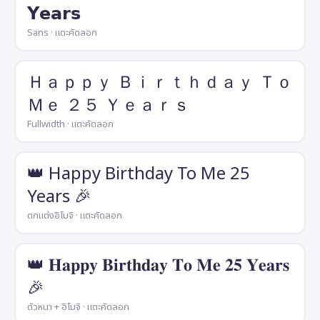
𝗬𝗲𝗮𝗿𝘀
Sans · แตะคัดลอก
Ｈａｐｐｙ Ｂｉｒｔｈｄａｙ Ｔｏ
Ｍｅ ２５ Ｙｅａｒｓ
Fullwidth · แตะคัดลอก
👑 Happy Birthday To Me 25
Years 🎉
ตกแต่งอิโมจิ · แตะคัดลอก
👑 𝐇𝐚𝐩𝐩𝐲 𝐁𝐢𝐫𝐭𝐡𝐝𝐚𝐲 𝐓𝐨 𝐌𝐞 𝟐𝟓 𝐘𝐞𝐚𝐫𝐬
🎉
ตัวหนา + อิโมจิ · แตะคัดลอก