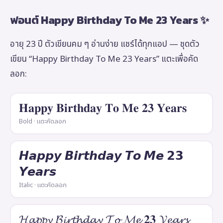
ฟอนต์ Happy Birthday To Me 23 Years ✨
อายุ 23 ปี ตัวเขียนคม ๆ อ่านง่าย แชร์ได้ทุกแอป — ชุดตัว
เขียน “Happy Birthday To Me 23 Years” แตะเพื่อคัด
ลอก:
𝐇𝐚𝐩𝐩𝐲 𝐁𝐢𝐫𝐭𝐡𝐝𝐚𝐲 𝐓𝐨 𝐌𝐞 𝟐𝟑 𝐘𝐞𝐚𝐫𝐬
Bold · แตะคัดลอก
𝙃𝙖𝙥𝙥𝙮 𝘽𝙞𝙧𝙩𝙝𝙙𝙖𝙮 𝙏𝙤 𝙈𝙚 𝟮𝟯
𝙔𝙚𝙖𝙧𝙨
Italic · แตะคัดลอก
𝓗𝓪𝓹𝓹𝔂 𝓑𝓲𝓻𝓽𝓱𝓭𝓪𝔂 𝓣𝓸 𝓜𝓮 𝟐𝟑 𝓨𝓮𝓪𝓻𝓼