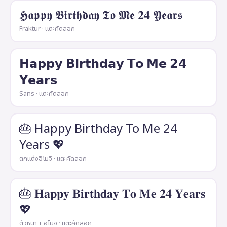
𝕳𝖆𝖕𝖕𝖞 𝕭𝖎𝖗𝖙𝖍𝖉𝖆𝖞 𝕿𝖔 𝕸𝖊 𝟐𝟒 𝖄𝖊𝖆𝖗𝖘
Fraktur · แตะคัดลอก
𝗛𝗮𝗽𝗽𝘆 𝗕𝗶𝗿𝘁𝗵𝗱𝗮𝘆 𝗧𝗼 𝗠𝗲 𝟮𝟰
𝗬𝗲𝗮𝗿𝘀
Sans · แตะคัดลอก
🎂 Happy Birthday To Me 24
Years 💖
ตกแต่งอิโมจิ · แตะคัดลอก
🎂 𝐇𝐚𝐩𝐩𝐲 𝐁𝐢𝐫𝐭𝐡𝐝𝐚𝐲 𝐓𝐨 𝐌𝐞 𝟐𝟒 𝐘𝐞𝐚𝐫𝐬
💖
ตัวหนา + อิโมจิ · แตะคัดลอก