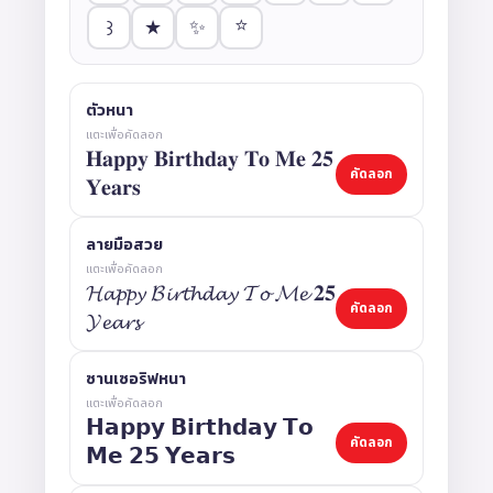
⭐
✨
★
꒱
ตัวหนา
แตะเพื่อคัดลอก
𝐇𝐚𝐩𝐩𝐲 𝐁𝐢𝐫𝐭𝐡𝐝𝐚𝐲 𝐓𝐨 𝐌𝐞 𝟐𝟓
คัดลอก
𝐘𝐞𝐚𝐫𝐬
ลายมือสวย
แตะเพื่อคัดลอก
𝓗𝓪𝓹𝓹𝔂 𝓑𝓲𝓻𝓽𝓱𝓭𝓪𝔂 𝓣𝓸 𝓜𝓮 𝟐𝟓
คัดลอก
𝓨𝓮𝓪𝓻𝓼
ซานเซอริฟหนา
แตะเพื่อคัดลอก
𝗛𝗮𝗽𝗽𝘆 𝗕𝗶𝗿𝘁𝗵𝗱𝗮𝘆 𝗧𝗼
คัดลอก
𝗠𝗲 𝟮𝟱 𝗬𝗲𝗮𝗿𝘀