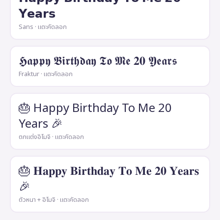
𝗬𝗲𝗮𝗿𝘀
Sans · แตะคัดลอก
𝕳𝖆𝖕𝖕𝖞 𝕭𝖎𝖗𝖙𝖍𝖉𝖆𝖞 𝕿𝖔 𝕸𝖊 𝟐𝟎 𝖄𝖊𝖆𝖗𝖘
Fraktur · แตะคัดลอก
🎂 Happy Birthday To Me 20
Years 🎉
ตกแต่งอิโมจิ · แตะคัดลอก
🎂 𝐇𝐚𝐩𝐩𝐲 𝐁𝐢𝐫𝐭𝐡𝐝𝐚𝐲 𝐓𝐨 𝐌𝐞 𝟐𝟎 𝐘𝐞𝐚𝐫𝐬
🎉
ตัวหนา + อิโมจิ · แตะคัดลอก