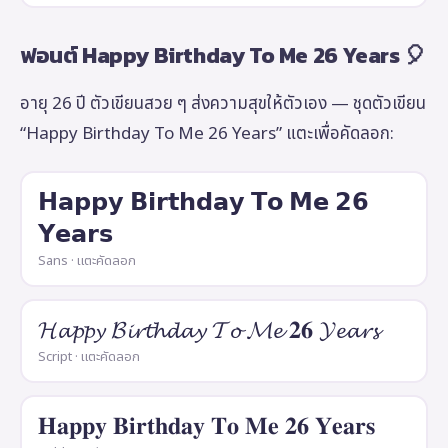
ฟอนต์ Happy Birthday To Me 26 Years 🎈
อายุ 26 ปี ตัวเขียนสวย ๆ ส่งความสุขให้ตัวเอง — ชุดตัวเขียน
“Happy Birthday To Me 26 Years” แตะเพื่อคัดลอก:
𝗛𝗮𝗽𝗽𝘆 𝗕𝗶𝗿𝘁𝗵𝗱𝗮𝘆 𝗧𝗼 𝗠𝗲 𝟮𝟲
𝗬𝗲𝗮𝗿𝘀
Sans · แตะคัดลอก
𝓗𝓪𝓹𝓹𝔂 𝓑𝓲𝓻𝓽𝓱𝓭𝓪𝔂 𝓣𝓸 𝓜𝓮 𝟐𝟔 𝓨𝓮𝓪𝓻𝓼
Script · แตะคัดลอก
𝐇𝐚𝐩𝐩𝐲 𝐁𝐢𝐫𝐭𝐡𝐝𝐚𝐲 𝐓𝐨 𝐌𝐞 𝟐𝟔 𝐘𝐞𝐚𝐫𝐬