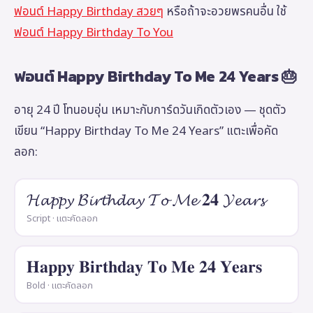
ฟอนต์ Happy Birthday สวยๆ
หรือถ้าจะอวยพรคนอื่น ใช้
ฟอนต์ Happy Birthday To You
ฟอนต์ Happy Birthday To Me 24 Years 🎂
อายุ 24 ปี โทนอบอุ่น เหมาะกับการ์ดวันเกิดตัวเอง — ชุดตัว
เขียน “Happy Birthday To Me 24 Years” แตะเพื่อคัด
ลอก:
𝓗𝓪𝓹𝓹𝔂 𝓑𝓲𝓻𝓽𝓱𝓭𝓪𝔂 𝓣𝓸 𝓜𝓮 𝟐𝟒 𝓨𝓮𝓪𝓻𝓼
Script · แตะคัดลอก
𝐇𝐚𝐩𝐩𝐲 𝐁𝐢𝐫𝐭𝐡𝐝𝐚𝐲 𝐓𝐨 𝐌𝐞 𝟐𝟒 𝐘𝐞𝐚𝐫𝐬
Bold · แตะคัดลอก