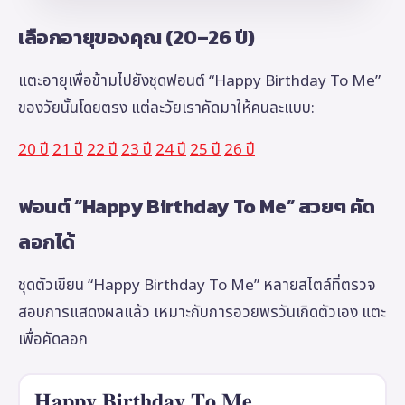
เลือกอายุของคุณ (20–26 ปี)
แตะอายุเพื่อข้ามไปยังชุดฟอนต์ “Happy Birthday To Me”
ของวัยนั้นโดยตรง แต่ละวัยเราคัดมาให้คนละแบบ:
20 ปี
21 ปี
22 ปี
23 ปี
24 ปี
25 ปี
26 ปี
ฟอนต์ “Happy Birthday To Me” สวยๆ คัด
ลอกได้
ชุดตัวเขียน “Happy Birthday To Me” หลายสไตล์ที่ตรวจ
สอบการแสดงผลแล้ว เหมาะกับการอวยพรวันเกิดตัวเอง แตะ
เพื่อคัดลอก
𝐇𝐚𝐩𝐩𝐲 𝐁𝐢𝐫𝐭𝐡𝐝𝐚𝐲 𝐓𝐨 𝐌𝐞