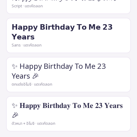
Script · แตะคัดลอก
𝗛𝗮𝗽𝗽𝘆 𝗕𝗶𝗿𝘁𝗵𝗱𝗮𝘆 𝗧𝗼 𝗠𝗲 𝟮𝟯
𝗬𝗲𝗮𝗿𝘀
Sans · แตะคัดลอก
✨ Happy Birthday To Me 23
Years 🎉
ตกแต่งอิโมจิ · แตะคัดลอก
✨ 𝐇𝐚𝐩𝐩𝐲 𝐁𝐢𝐫𝐭𝐡𝐝𝐚𝐲 𝐓𝐨 𝐌𝐞 𝟐𝟑 𝐘𝐞𝐚𝐫𝐬
🎉
ตัวหนา + อิโมจิ · แตะคัดลอก