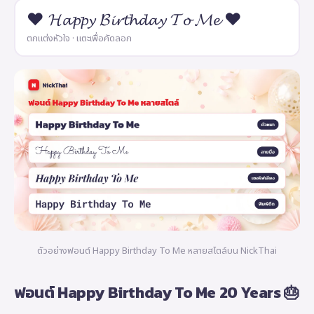
❤ 𝓗𝓪𝓹𝓹𝔂 𝓑𝓲𝓻𝓽𝓱𝓭𝓪𝔂 𝓣𝓸 𝓜𝓮 ❤
ตกแต่งหัวใจ · แตะเพื่อคัดลอก
ตัวอย่างฟอนต์ Happy Birthday To Me หลายสไตล์บน NickThai
ฟอนต์ Happy Birthday To Me 20 Years 🎂