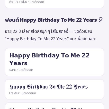
ตัวหนา + อิโมจิ · แตะคัดลอก
ฟอนต์ Happy Birthday To Me 22 Years 🎈
อายุ 22 ปี เลือกสไตล์สนุก ๆ ใส่ในสตอรี่ — ชุดตัวเขียน
“Happy Birthday To Me 22 Years” แตะเพื่อคัดลอก:
𝗛𝗮𝗽𝗽𝘆 𝗕𝗶𝗿𝘁𝗵𝗱𝗮𝘆 𝗧𝗼 𝗠𝗲 𝟮𝟮
𝗬𝗲𝗮𝗿𝘀
Sans · แตะคัดลอก
𝕳𝖆𝖕𝖕𝖞 𝕭𝖎𝖗𝖙𝖍𝖉𝖆𝖞 𝕿𝖔 𝕸𝖊 𝟐𝟐 𝖄𝖊𝖆𝖗𝖘
Fraktur · แตะคัดลอก