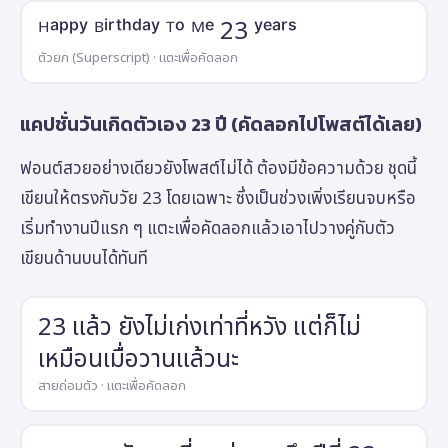
ᴴᵃᵖᵖʸ ᴮⁱʳᵗʰᵈᵃʸ ᵀᵒ ᴹᵉ 23 ʸᵉᵃʳˢ
ตัวยก (Superscript) · แตะเพื่อคัดลอก
แคปชั่นวันเกิดตัวเอง 23 ปี (คัดลอกไปโพสต์ได้เลย)
ฟอนต์สวยอย่างเดียวยังโพสต์ไม่ได้ ต้องมีข้อความด้วย ชุดนี้
เขียนให้ตรงกับวัย 23 โดยเฉพาะ ซึ่งเป็นช่วงเพิ่งเรียนจบหรือ
เริ่มทำงานปีแรก ๆ แตะเพื่อคัดลอกแล้วเอาไปวางคู่กับตัว
เขียนด้านบนได้ทันที
23 แล้ว ยังไม่เก่งเท่าที่หวัง แต่ก็ไม่
เหมือนเมื่อวานแล้วนะ
สายถ่อมตัว · แตะเพื่อคัดลอก