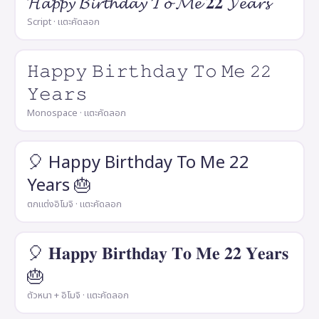
𝓗𝓪𝓹𝓹𝔂 𝓑𝓲𝓻𝓽𝓱𝓭𝓪𝔂 𝓣𝓸 𝓜𝓮 𝟐𝟐 𝓨𝓮𝓪𝓻𝓼
Script · แตะคัดลอก
𝙷𝚊𝚙𝚙𝚢 𝙱𝚒𝚛𝚝𝚑𝚍𝚊𝚢 𝚃𝚘 𝙼𝚎 𝟸𝟸
𝚈𝚎𝚊𝚛𝚜
Monospace · แตะคัดลอก
🎈 Happy Birthday To Me 22
Years 🎂
ตกแต่งอิโมจิ · แตะคัดลอก
🎈 𝐇𝐚𝐩𝐩𝐲 𝐁𝐢𝐫𝐭𝐡𝐝𝐚𝐲 𝐓𝐨 𝐌𝐞 𝟐𝟐 𝐘𝐞𝐚𝐫𝐬
🎂
ตัวหนา + อิโมจิ · แตะคัดลอก