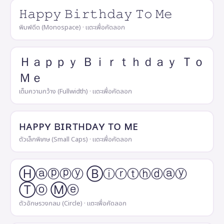
𝙷𝚊𝚙𝚙𝚢 𝙱𝚒𝚛𝚝𝚑𝚍𝚊𝚢 𝚃𝚘 𝙼𝚎
พิมพ์ดีด (Monospace) · แตะเพื่อคัดลอก
Ｈａｐｐｙ Ｂｉｒｔｈｄａｙ Ｔｏ
Ｍｅ
เต็มความกว้าง (Fullwidth) · แตะเพื่อคัดลอก
ʜᴀᴘᴘʏ ʙɪʀᴛʜᴅᴀʏ ᴛᴏ ᴍᴇ
ตัวเล็กพิเศษ (Small Caps) · แตะเพื่อคัดลอก
Ⓗⓐⓟⓟⓨ Ⓑⓘⓡⓣⓗⓓⓐⓨ
Ⓣⓞ Ⓜⓔ
ตัวอักษรวงกลม (Circle) · แตะเพื่อคัดลอก