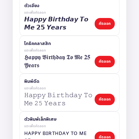
ตัวเอียง
แตะเพื่อคัดลอก
𝙃𝙖𝙥𝙥𝙮 𝘽𝙞𝙧𝙩𝙝𝙙𝙖𝙮 𝙏𝙤
คัดลอก
𝙈𝙚 𝟮𝟱 𝙔𝙚𝙖𝙧𝙨
โกธิคคลาสสิก
แตะเพื่อคัดลอก
𝕳𝖆𝖕𝖕𝖞 𝕭𝖎𝖗𝖙𝖍𝖉𝖆𝖞 𝕿𝖔 𝕸𝖊 𝟐𝟓
คัดลอก
𝖄𝖊𝖆𝖗𝖘
พิมพ์ดีด
แตะเพื่อคัดลอก
𝙷𝚊𝚙𝚙𝚢 𝙱𝚒𝚛𝚝𝚑𝚍𝚊𝚢 𝚃𝚘
คัดลอก
𝙼𝚎 𝟸𝟻 𝚈𝚎𝚊𝚛𝚜
ตัวพิมพ์เล็กพิเศษ
แตะเพื่อคัดลอก
ʜᴀᴘᴘʏ ʙɪʀᴛʜᴅᴀʏ ᴛᴏ ᴍᴇ
คัดลอก