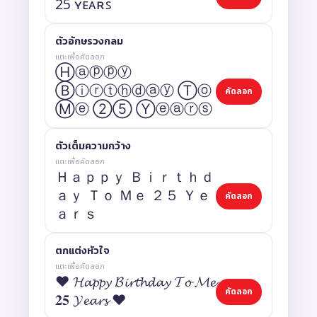
25 ʏᴇᴀʀꜱ
ตัวอักษรวงกลม
แตะเพื่อคัดลอก
Ⓗⓐⓟⓟⓨ
Ⓑⓘⓡⓣⓗⓓⓐⓨ Ⓣⓞ
คัดลอก
Ⓜⓔ ②⑤ Ⓨⓔⓐⓡⓢ
ตัวเต็มความกว้าง
แตะเพื่อคัดลอก
Ｈａｐｐｙ Ｂｉｒｔｈｄ
ａｙ Ｔｏ Ｍｅ ２５ Ｙｅ
คัดลอก
ａｒｓ
ตกแต่งหัวใจ
แตะเพื่อคัดลอก
❤ 𝓗𝓪𝓹𝓹𝔂 𝓑𝓲𝓻𝓽𝓱𝓭𝓪𝔂 𝓣𝓸 𝓜𝓮
คัดลอก
𝟐𝟓 𝓨𝓮𝓪𝓻𝓼 ❤