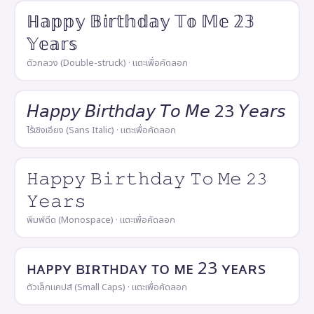
ℍ𝕒𝕡𝕡𝕪 𝔹𝕚𝕣𝕥𝕙𝕕𝕒𝕪 𝕋𝕠 𝕄𝕖 𝟚𝟛
𝕐𝕖𝕒𝕣𝕤
ตัวกลวง (Double-struck) · แตะเพื่อคัดลอก
𝘏𝘢𝘱𝘱𝘺 𝘉𝘪𝘳𝘵𝘩𝘥𝘢𝘺 𝘛𝘰 𝘔𝘦 23 𝘠𝘦𝘢𝘳𝘴
ไร้เชิงเอียง (Sans Italic) · แตะเพื่อคัดลอก
𝙷𝚊𝚙𝚙𝚢 𝙱𝚒𝚛𝚝𝚑𝚍𝚊𝚢 𝚃𝚘 𝙼𝚎 𝟸𝟹
𝚈𝚎𝚊𝚛𝚜
พิมพ์ดีด (Monospace) · แตะเพื่อคัดลอก
ʜᴀᴘᴘʏ ʙɪʀᴛʜᴅᴀʏ ᴛᴏ ᴍᴇ 23 ʏᴇᴀʀs
ตัวเล็กแคปส์ (Small Caps) · แตะเพื่อคัดลอก