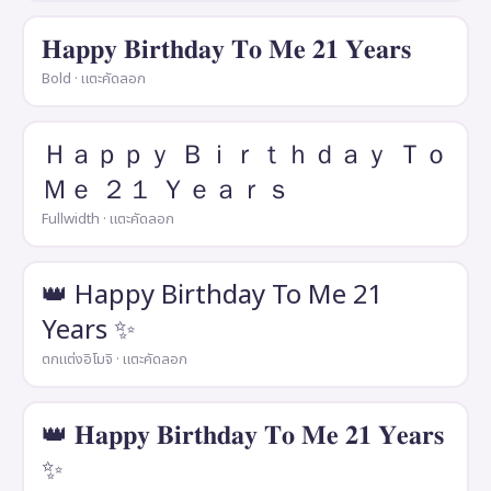
𝐇𝐚𝐩𝐩𝐲 𝐁𝐢𝐫𝐭𝐡𝐝𝐚𝐲 𝐓𝐨 𝐌𝐞 𝟐𝟏 𝐘𝐞𝐚𝐫𝐬
Bold · แตะคัดลอก
Ｈａｐｐｙ Ｂｉｒｔｈｄａｙ Ｔｏ
Ｍｅ ２１ Ｙｅａｒｓ
Fullwidth · แตะคัดลอก
👑 Happy Birthday To Me 21
Years ✨
ตกแต่งอิโมจิ · แตะคัดลอก
👑 𝐇𝐚𝐩𝐩𝐲 𝐁𝐢𝐫𝐭𝐡𝐝𝐚𝐲 𝐓𝐨 𝐌𝐞 𝟐𝟏 𝐘𝐞𝐚𝐫𝐬
✨