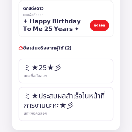
ตกแต่งดาว
แตะเพื่อคัดลอก
✦ 𝗛𝗮𝗽𝗽𝘆 𝗕𝗶𝗿𝘁𝗵𝗱𝗮𝘆
คัดลอก
𝗧𝗼 𝗠𝗲 𝟮𝟱 𝗬𝗲𝗮𝗿𝘀 ✦
ชื่อเล่นจริงจากผู้ใช้ (2)
ミ★25★彡
แตะเพื่อคัดลอก
ミ★ประสบผลสำเร็จในหน้าที่
การงานนะคะ★彡
แตะเพื่อคัดลอก