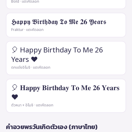
Bold · แตะคัดลอก
𝕳𝖆𝖕𝖕𝖞 𝕭𝖎𝖗𝖙𝖍𝖉𝖆𝖞 𝕿𝖔 𝕸𝖊 𝟐𝟔 𝖄𝖊𝖆𝖗𝖘
Fraktur · แตะคัดลอก
🎈 Happy Birthday To Me 26
Years ❤️
ตกแต่งอิโมจิ · แตะคัดลอก
🎈 𝐇𝐚𝐩𝐩𝐲 𝐁𝐢𝐫𝐭𝐡𝐝𝐚𝐲 𝐓𝐨 𝐌𝐞 𝟐𝟔 𝐘𝐞𝐚𝐫𝐬
❤️
ตัวหนา + อิโมจิ · แตะคัดลอก
คำอวยพรวันเกิดตัวเอง (ภาษาไทย)