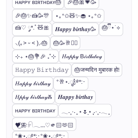
ʜᴀᴘᴘʏ ʙɪʀᴛʜᴅᴀʏ︎︎🎂
🎉🎂🎀💗🥳
🎉🎂✨🍰🥳🎊
⋆｡°✩🧸✨🧁 ⋆｡°✩
🍰♡ ༘*.ﾟ🧸🎀
🎂ྀི⋆˙⟡
𝑯𝒂𝒑𝒑𝒚 𝒃𝒊𝒓𝒕𝒉𝒂𝒚🥳
⸜(｡˃ ᵕ ˂ )⸝🎂
🎂🥳🥂❤️‍🔥
𝐻𝒶𝓅𝓅𝓎 B𝒾𝓇𝓉𝒽𝒹𝒶𝓎
⊹₊ ⋆🎂💐🎉 ₊˚⊹
𝙷𝚊𝚙𝚙𝚢 𝙱𝚒𝚛𝚝𝚑𝚍𝚊𝚢
🎂जन्मदिन मुबारक हो!
°🥂⋆.ೃ🍾࿔*:･
𝐻𝒶𝓅𝓅𝓎 𝒷𝒾𝓇𝓉𝒽𝒶𝓎
𝐻𝓅𝓅𝓎 𝒷𝒾𝓇𝓉𝒽𝒶𝓎Ⰶ
𝑯𝒂𝒑𝒑𝒚 𝒃𝒊𝒓𝒕𝒉𝒂𝒚
ʜᴀᴘᴘʏ ʙɪʀᴛʜᴅᴀʏ︎︎
𓂃˖˳·˖ ִֶָ ⋆🌷͙⋆ ִֶָ˖·˳˖𓂃 ִֶָ
🖤⃝🦋𓍯𓂃𓏧♡🫵🏻🫶🏻
°❀⋆.ೃ࿔*:･°❀⋆.ೃ࿔*:･