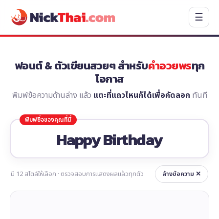
☰
ฟอนต์ & ตัวเขียนสวยๆ สำหรับ
คำอวยพร
ทุก
โอกาส
พิมพ์ข้อความด้านล่าง แล้ว
แตะที่แถวไหนก็ได้เพื่อคัดลอก
ทันที
มี
12
สไตล์ให้เลือก · ตรวจสอบการแสดงผลแล้วทุกตัว
ล้างข้อความ ✕