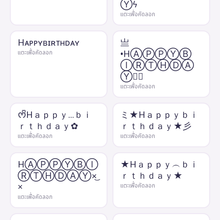
Ⓨϟ
แตะเพื่อคัดลอก
Hᴀᴘᴘʏʙɪʀᴛʜᴅᴀʏ
亗
•HⒶⓅⓅⓎⒷ
แตะเพื่อคัดลอก
ⒾⓇⓉⒽⒹⒶ
Ⓨ✿᭄
แตะเพื่อคัดลอก
ᰔᩚHａｐｐｙ...ｂｉ
ミ★Hａｐｐｙｂｉ
ｒｔｈｄａｙ✿
ｒｔｈｄａｙ★彡
แตะเพื่อคัดลอก
แตะเพื่อคัดลอก
HⒶⓅⓅⓎⒷⒾ
★Hａｐｐｙ︵ｂｉ
ⓇⓉⒽⒹⒶⓎ×͜
ｒｔｈｄａｙ★
×
แตะเพื่อคัดลอก
แตะเพื่อคัดลอก