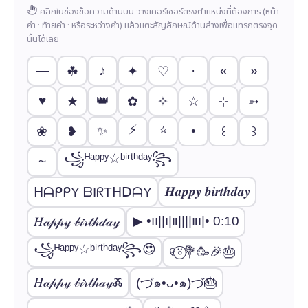
คลิกในช่องข้อความด้านบน วางเคอร์เซอร์ตรงตำแหน่งที่ต้องการ (หน้า
คำ · ท้ายคำ · หรือระหว่างคำ) แล้วแตะสัญลักษณ์ด้านล่างเพื่อแทรกตรงจุด
นั้นได้เลย
—
♪
·
«
»
☘
✦
♡
♥
👑
★
✿
✧
☆
⊹
➳
⚡
⭐
✨
•
❀
❥
꒰
꒱
꧁ᴴᵃᵖᵖʸ☆ᵇⁱʳᵗʰᵈᵃʸ꧂
~
𝑯𝒂𝒑𝒑𝒚 𝒃𝒊𝒓𝒕𝒉𝒅𝒂𝒚
ᕼᗩᑭᑭY ᗷIᖇTᕼᗞᗩY
▶︎ •၊၊||၊|။||||။‌‌‌‌‌၊|• 0:10
𝐻𝒶𝓅𝓅𝓎 𝒷𝒾𝓇𝓉𝒽𝒹𝒶𝓎
꧁ᴴᵃᵖᵖʸ☆ᵇⁱʳᵗʰᵈᵃʸ꧂😍
୧⍤⃝💐🥳🎉🎂
𝐻𝒶𝓅𝓅𝓎 𝒷𝒾𝓇𝓉𝒽𝒶𝓎Ⰶ
(づ๑•ᴗ•๑)づ🎂