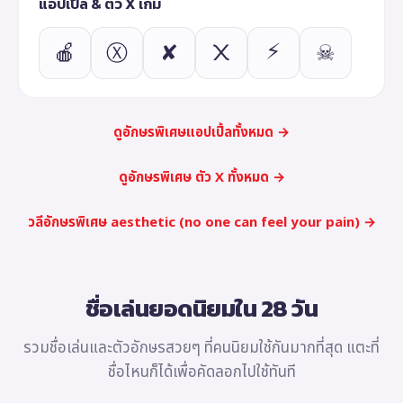
แอปเปิ้ล & ตัว X เกม
⚡
🍎
Ⓧ
✘
᙭
☠
ดูอักษรพิเศษแอปเปิ้ลทั้งหมด →
ดูอักษรพิเศษ ตัว X ทั้งหมด →
วลีอักษรพิเศษ aesthetic (no one can feel your pain) →
ชื่อเล่นยอดนิยมใน 28 วัน
รวมชื่อเล่นและตัวอักษรสวยๆ ที่คนนิยมใช้กันมากที่สุด แตะที่
ชื่อไหนก็ได้เพื่อคัดลอกไปใช้ทันที