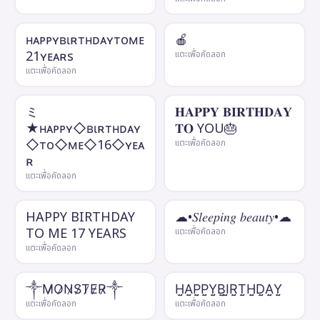
нᴀᴘᴘʏʙιʀтнᴅᴀʏтoмᴇ
🍎
21ʏᴇᴀʀs
แตะเพื่อคัดลอก
แตะเพื่อคัดลอก
ミ
𝐇𝐀𝐏𝐏𝐘 𝐁𝐈𝐑𝐓𝐇𝐃𝐀𝐘
★нᴀᴘᴘʏ◇ʙιʀтнᴅᴀʏ
𝐓𝐎 YOU🎂
◇тo◇мᴇ◇16◇ʏᴇᴀ
แตะเพื่อคัดลอก
ʀ
แตะเพื่อคัดลอก
HAPPY BIRTHDAY
☁︎︎•𝑆𝑙𝑒𝑒𝑝𝑖𝑛𝑔 𝑏𝑒𝑎𝑢𝑡𝑦•☁︎︎
TO ME 17 YEARS
แตะเพื่อคัดลอก
แตะเพื่อคัดลอก
༒M̷O̷N̷S̷T̷E̷R̷༒
H̤̮A̤̮P̤̮P̤̮Y̤̮B̤̮I̤̮R̤̮T̤̮H̤̮D̤̮A̤̮Y̤̮
แตะเพื่อคัดลอก
แตะเพื่อคัดลอก