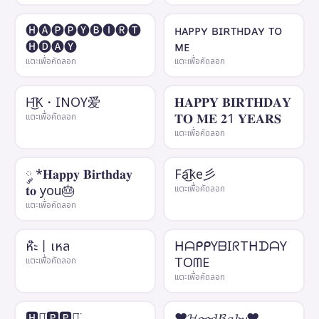
🅗🅐🅟🅟🅨🅑🅘🅡🅣
ʜᴀᴘᴘʏ ʙɪʀᴛʜᴅᴀʏ ᴛᴏ
🅗🅓🅐🅨
ᴍᴇ
แตะเพื่อคัดลอก
แตะเพื่อคัดลอก
H͜͡K・INOY爱
𝐇𝐀𝐏𝐏𝐘 𝐁𝐈𝐑𝐓𝐇𝐃𝐀𝐘
𝐓𝐎 𝐌𝐄 𝟐1 𝐘𝐄𝐀𝐑𝐒
แตะเพื่อคัดลอก
แตะเพื่อคัดลอก
༘ *𝐇𝐚𝐩𝐩𝐲 𝐁𝐢𝐫𝐭𝐡𝐝𝐚𝐲
Fa͜͡ke彡
𝐭𝐨 you🎂
แตะเพื่อคัดลอก
แตะเพื่อคัดลอก
ห๊ะ丨เหล
ᕼᗩᑭᑭYᗷIᖇTᕼᗪᗩY
TOᗰE
แตะเพื่อคัดลอก
แตะเพื่อคัดลอก
🅷🅰̈🅿🅿🆈̈ ​
♥𝓗𝓸𝓸𝓭𝓑𝓪𝓫𝔂♥