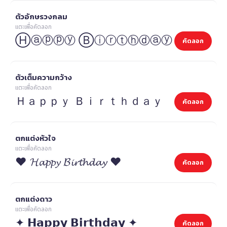
ตัวอักษรวงกลม
แตะเพื่อคัดลอก
Ⓗⓐⓟⓟⓨ Ⓑⓘⓡⓣⓗⓓⓐⓨ
คัดลอก
ตัวเต็มความกว้าง
แตะเพื่อคัดลอก
Ｈａｐｐｙ Ｂｉｒｔｈｄａｙ
คัดลอก
ตกแต่งหัวใจ
แตะเพื่อคัดลอก
❤ 𝓗𝓪𝓹𝓹𝔂 𝓑𝓲𝓻𝓽𝓱𝓭𝓪𝔂 ❤
คัดลอก
ตกแต่งดาว
แตะเพื่อคัดลอก
✦ 𝗛𝗮𝗽𝗽𝘆 𝗕𝗶𝗿𝘁𝗵𝗱𝗮𝘆 ✦
คัดลอก