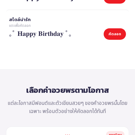
สไตล์น่ารัก
แตะเพื่อคัดลอก
｡ﾟ 𝐇𝐚𝐩𝐩𝐲 𝐁𝐢𝐫𝐭𝐡𝐝𝐚𝐲 ﾟ｡
คัดลอก
เลือกคำอวยพรตามโอกาส
แต่ละโอกาสมีฟอนต์และตัวเขียนสวยๆ ของคำอวยพรนั้นโดย
เฉพาะ พร้อมตัวอย่างให้คัดลอกได้ทันที
ยอดนิยม