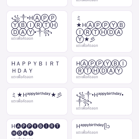
แตะเพื่อคัดลอก
꧁༒•HⒶⓅⓅ
ミ
ⓎⒷⒾⓇⓉⒽ
★HⒶⓅⓅⓎⒷ
ⒹⒶⓎ•༒꧂
ⒾⓇⓉⒽⒹⒶ
Ⓨ★彡
แตะเพื่อคัดลอก
แตะเพื่อคัดลอก
HＡＰＰＹＢＩＲＴ
HⒶⓅⓅⓎⒷⒾ
ＨＤＡＹ
ⓇⓉⒽⒹⒶⓎ
แตะเพื่อคัดลอก
แตะเพื่อคัดลอก
ミ★Hᵃᵖᵖʸᵇⁱʳᵗʰᵈᵃʸ★彡
꧁༒•Hᵃᵖᵖʸᵇⁱʳᵗʰᵈᵃʸ•
༒꧂
แตะเพื่อคัดลอก
แตะเพื่อคัดลอก
H🅐🅟🅟🅨🅑🅘🅡🅣
Hᵃᵖᵖʸᵇⁱʳᵗʰᵈᵃʸᥫᩣ
🅗🅓🅐🅨
แตะเพื่อคัดลอก