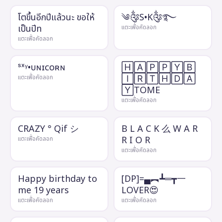
โตขึ้นอีกปีแล้วนะ ขอให้
༄༂S•K༂࿐
เป็นปีท
แตะเพื่อคัดลอก
แตะเพื่อคัดลอก
ˢˣᵞ•ᴜɴɪᴄᴏʀɴ
🄷🄰🄿🄿🅈🄱
🄸🅁🅃🄷🄳🄰
แตะเพื่อคัดลอก
🅈TOME
แตะเพื่อคัดลอก
CRAZY ° Qif シ
B L A C K 么 W A R
R I O R
แตะเพื่อคัดลอก
แตะเพื่อคัดลอก
Happy birthday to
[DP]=▄︻┻═┳一
me 19 years
LOVER😍
แตะเพื่อคัดลอก
แตะเพื่อคัดลอก