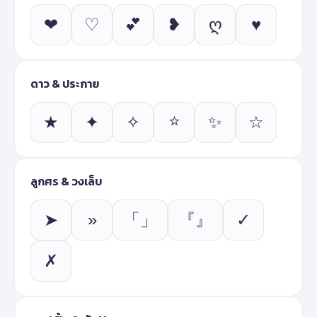
❤
♡
💕
❥
ღ
♥
ดาว & ประกาย
⭐
★
✦
✧
✨
☆
ลูกศร & วงเล็บ
➤
»
「」
『』
✓
✗