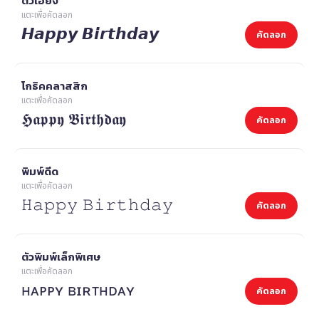
ตัวเอียง
แตะเพื่อคัดลอก
𝙃𝙖𝙥𝙥𝙮 𝘽𝙞𝙧𝙩𝙝𝙙𝙖𝙮
คัดลอก
โกธิคคลาสสิก
แตะเพื่อคัดลอก
𝕳𝖆𝖕𝖕𝖞 𝕭𝖎𝖗𝖙𝖍𝖉𝖆𝖞
คัดลอก
พิมพ์ดีด
แตะเพื่อคัดลอก
𝙷𝚊𝚙𝚙𝚢 𝙱𝚒𝚛𝚝𝚑𝚍𝚊𝚢
คัดลอก
ตัวพิมพ์เล็กพิเศษ
แตะเพื่อคัดลอก
ʜᴀᴘᴘʏ ʙɪʀᴛʜᴅᴀʏ
คัดลอก