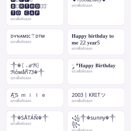
🅱🅸̈🆁🆃🅷🅳🅰̈🆈̈ ​ ​
แตะเพื่อคัดลอก
🆃🅾 ​ 🅲🅰🅿
แตะเพื่อคัดลอก
ᴅʏɴᴀᴍɪᴄ⚚ᴅᴛᴍ
𝐇𝐚𝐩𝐩𝐲 𝐛𝐢𝐫𝐭𝐡𝐝𝐚𝐲 𝐭𝐨
𝐦𝐞 22 𝐲𝐞𝐚𝐫S
แตะเพื่อคัดลอก
แตะเพื่อคัดลอก
༒☬〖ℳℜ〗
༘ *𝐇𝐚𝐩𝐩𝐲 𝐁𝐢𝐫𝐭𝐡𝐝𝐚𝐲
ℜoͥᴍaͣnͫ73☬༒
แตะเพื่อคัดลอก
แตะเพื่อคัดลอก
A͜͡Ｓ ｍ ｉ ｌ ｅ
2003丨KRITツ
แตะเพื่อคัดลอก
แตะเพื่อคัดลอก
༒☬SÅTÁÑ☬༒
꧁༒☬sunny☬༒
꧂
แตะเพื่อคัดลอก
แตะเพื่อคัดลอก