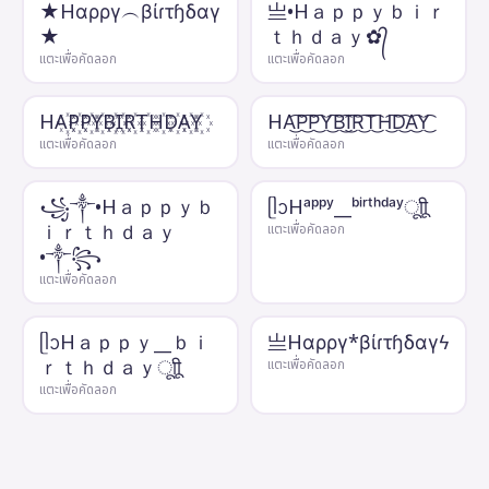
★Hαρργ︵βίɾτɧδαγ
亗•Hａｐｐｙｂｉｒ
★
ｔｈｄａｙ✿᭄
แตะเพื่อคัดลอก
แตะเพื่อคัดลอก
HA꙰P꙰P꙰Y꙰B꙰I꙰R꙰T꙰H꙰D꙰A꙰Y꙰
HA͜͡P͜͡P͜͡Y͜͡B͜͡I͜͡R͜͡T͜͡H͜͡D͜͡A͜͡Y͜͡
แตะเพื่อคัดลอก
แตะเพื่อคัดลอก
꧁༒•Hａｐｐｙｂ
ᥫᩣHᵃᵖᵖʸ__ᵇⁱʳᵗʰᵈᵃʸㅤूाीू
ｉｒｔｈｄａｙ
แตะเพื่อคัดลอก
•༒꧂
แตะเพื่อคัดลอก
ᥫᩣHａｐｐｙ__ｂｉ
亗Hαρργ*βίɾτɧδαγϟ
ｒｔｈｄａｙㅤूाीू
แตะเพื่อคัดลอก
แตะเพื่อคัดลอก