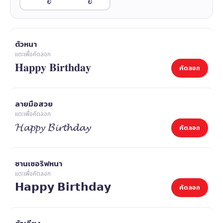
ตัวหนา
แตะเพื่อคัดลอก
𝐇𝐚𝐩𝐩𝐲 𝐁𝐢𝐫𝐭𝐡𝐝𝐚𝐲
คัดลอก
ลายมือสวย
แตะเพื่อคัดลอก
𝓗𝓪𝓹𝓹𝔂 𝓑𝓲𝓻𝓽𝓱𝓭𝓪𝔂
คัดลอก
ซานเซอริฟหนา
แตะเพื่อคัดลอก
𝗛𝗮𝗽𝗽𝘆 𝗕𝗶𝗿𝘁𝗵𝗱𝗮𝘆
คัดลอก