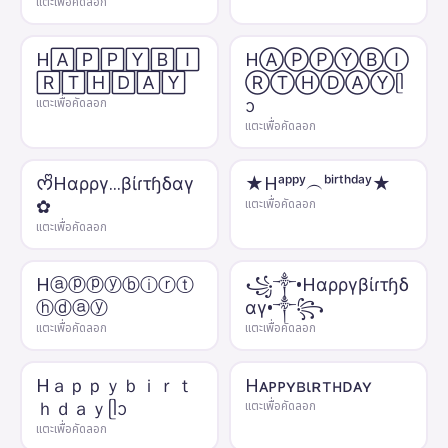
แตะเพื่อคัดลอก
H🄰🄿🄿🅈🄱🄸
HⒶⓅⓅⓎⒷⒾ
🅁🅃🄷🄳🄰🅈
ⓇⓉⒽⒹⒶⓎᥫ
ᩣ
แตะเพื่อคัดลอก
แตะเพื่อคัดลอก
ᰔᩚHαρργ...βίɾτɧδαγ
★Hᵃᵖᵖʸ︵ᵇⁱʳᵗʰᵈᵃʸ★
✿
แตะเพื่อคัดลอก
แตะเพื่อคัดลอก
Hⓐⓟⓟⓨⓑⓘⓡⓣ
꧁༒•Hαρργβίɾτɧδ
ⓗⓓⓐⓨ
αγ•༒꧂
แตะเพื่อคัดลอก
แตะเพื่อคัดลอก
Hａｐｐｙｂｉｒｔ
Hᴀᴘᴘʏʙιʀтнᴅᴀʏ
ｈｄａｙᥫᩣ
แตะเพื่อคัดลอก
แตะเพื่อคัดลอก