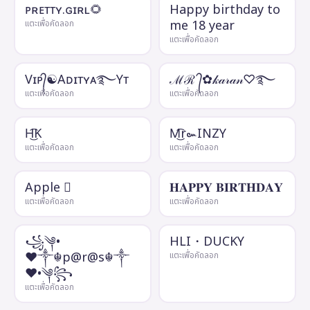
ᴘʀᴇᴛᴛʏ.ɢɪʀʟ🌻
Happy birthday to
me 18 year
แตะเพื่อคัดลอก
แตะเพื่อคัดลอก
Vɪᴘ᭄☯︎Aᴅɪᴛʏᴀ࿐Yᴛ
ℳℛ ᭄✿𝓀𝒶𝓇𝒶𝓃♡࿐
แตะเพื่อคัดลอก
แตะเพื่อคัดลอก
H͜͡K
M͜͡r๛INZY
แตะเพื่อคัดลอก
แตะเพื่อคัดลอก
Apple 
𝐇𝐀𝐏𝐏𝐘 𝐁𝐈𝐑𝐓𝐇𝐃𝐀𝐘
แตะเพื่อคัดลอก
แตะเพื่อคัดลอก
꧁༆•
HLI・DUCKY
❤༒☬p@r@s☬༒
แตะเพื่อคัดลอก
❤•༆꧂
แตะเพื่อคัดลอก