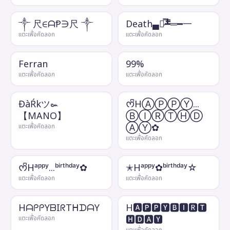
༒ 尺∈ᗩⱣ∋尺 ༒
Death▄︻̷̿┻̿═━一
แตะเพื่อคัดลอก
แตะเพื่อคัดลอก
Ferran
99%
แตะเพื่อคัดลอก
แตะเพื่อคัดลอก
ĐàŔkツ๛
ᰔᩚHⒶⓅⓅⓎ...
【MANO】
ⒷⒾⓇⓉⒽⒹ
ⒶⓎ✿
แตะเพื่อคัดลอก
แตะเพื่อคัดลอก
ᰔᩚHᵃᵖᵖʸ...ᵇⁱʳᵗʰᵈᵃʸ✿
✭Hᵃᵖᵖʸ✿ᵇⁱʳᵗʰᵈᵃʸ☆
แตะเพื่อคัดลอก
แตะเพื่อคัดลอก
HᗩᑭᑭYᗷIᖇTᕼᗪᗩY
H🅰🅿🅿🆈🅱🅸🆁🆃
🅷🅳🅰🆈
แตะเพื่อคัดลอก