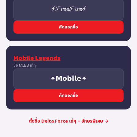
⚡𝓕𝓻𝓮𝓮𝓕𝓲𝓻𝓮⚡
คัดลอกชื่อ
Mobile Legends
ชื่อ MLBB เท่ๆ
✦𝗠𝗼𝗯𝗶𝗹𝗲✦
คัดลอกชื่อ
ตั้งชื่อ Delta Force เท่ๆ + อักษรพิเศษ →