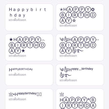
Hａｐｐｙｂｉｒｔ
✭HⒶⓅⓅⓎ✿
ｈｄａｙ
ⒷⒾⓇⓉⒽⒹ
ⒶⓎ☆
แตะเพื่อคัดลอก
แตะเพื่อคัดลอก
★HⒶⓅⓅⓎ︵
༄༂HⒶⓅⓅⓎ--
ⒷⒾⓇⓉⒽⒹ
ⒷⒾⓇⓉⒽⒹ
ⒶⓎ★
ⒶⓎ༂࿐
แตะเพื่อคัดลอก
แตะเพื่อคัดลอก
Hᴬᴾᴾᵞᴮᴵᴿᵀᴴᴰᴬᵞ
༄༂Hᵃᵖᵖʸ--ᵇⁱʳᵗʰᵈᵃʸ
༂࿐
แตะเพื่อคัดลอก
แตะเพื่อคัดลอก
亗•Hᵃᵖᵖʸᵇⁱʳᵗʰᵈᵃʸ✿᭄
亗
HⒶⓅⓅⓎ*Ⓑ
แตะเพื่อคัดลอก
ⒾⓇⓉⒽⒹⒶ