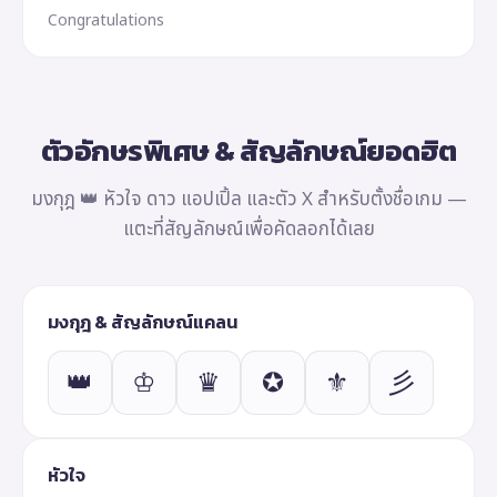
Congratulations
ตัวอักษรพิเศษ & สัญลักษณ์ยอดฮิต
มงกุฎ 👑 หัวใจ ดาว แอปเปิ้ล และตัว X สำหรับตั้งชื่อเกม —
แตะที่สัญลักษณ์เพื่อคัดลอกได้เลย
มงกุฎ & สัญลักษณ์แคลน
👑
♔
♛
✪
⚜
彡
หัวใจ