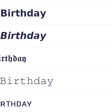
𝗕𝗶𝗿𝘁𝗵𝗱𝗮𝘆
𝘽𝙞𝙧𝙩𝙝𝙙𝙖𝙮
𝖗𝖙𝖍𝖉𝖆𝖞
 𝙱𝚒𝚛𝚝𝚑𝚍𝚊𝚢
ɪʀᴛʜᴅᴀʏ