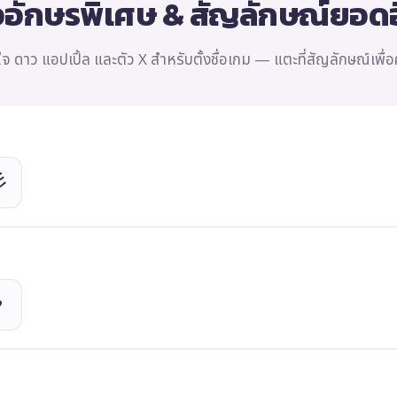
วอักษรพิเศษ & สัญลักษณ์ยอด
ใจ ดาว แอปเปิ้ล และตัว X สำหรับตั้งชื่อเกม — แตะที่สัญลักษณ์เพื่
彡
♥