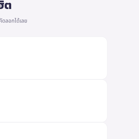
ฮิต
อคัดลอกได้เลย