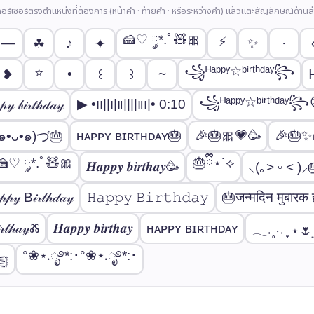
์เซอร์ตรงตำแหน่งที่ต้องการ (หน้าคำ · ท้ายคำ · หรือระหว่างคำ) แล้วแตะสัญลักษณ์ด้านล่
🍰♡ ༘*.ﾟ🧸🎀
⚡
—
♪
✨
·
☘
✦
꧁ᴴᵃᵖᵖʸ☆ᵇⁱʳᵗʰᵈᵃʸ꧂
⭐
•
~
❥
꒰
꒱
꧁ᴴᵃᵖᵖʸ☆ᵇⁱʳᵗʰᵈᵃʸ꧂
▶︎ •၊၊||၊|။||||။‌‌‌‌‌၊|• 0:10
𝓎 𝒷𝒾𝓇𝓉𝒽𝒹𝒶𝓎
ʜᴀᴘᴘʏ ʙɪʀᴛʜᴅᴀʏ︎︎🎂
🎉🎂🎀💗🥳
🎉🎂✨
๑•ᴗ•๑)づ🎂
🍰♡ ༘*.ﾟ🧸🎀
🎂ྀི⋆˙⟡
𝑯𝒂𝒑𝒑𝒚 𝒃𝒊𝒓𝒕𝒉𝒂𝒚🥳
⸜(｡˃ ᵕ ˂ )⸝
𝓅𝓎 B𝒾𝓇𝓉𝒽𝒹𝒶𝓎
𝙷𝚊𝚙𝚙𝚢 𝙱𝚒𝚛𝚝𝚑𝚍𝚊𝚢
🎂जन्मदिन मुबारक ह
𝓇𝓉𝒽𝒶𝓎Ⰶ
𝑯𝒂𝒑𝒑𝒚 𝒃𝒊𝒓𝒕𝒉𝒂𝒚
ʜᴀᴘᴘʏ ʙɪʀᴛʜᴅᴀʏ︎︎
𓂃˖˳·˖ ִֶָ ⋆🌷͙⋆ 
°❀⋆.ೃ࿔*:･°❀⋆.ೃ࿔*:･
🏻