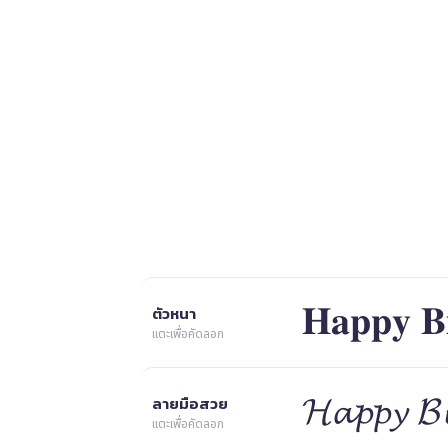
𝐇𝐚𝐩𝐩𝐲 𝐁
ตัวหนา
แตะเพื่อคัดลอก
𝓗𝓪𝓹𝓹𝔂 𝓑
ลายมือสวย
แตะเพื่อคัดลอก