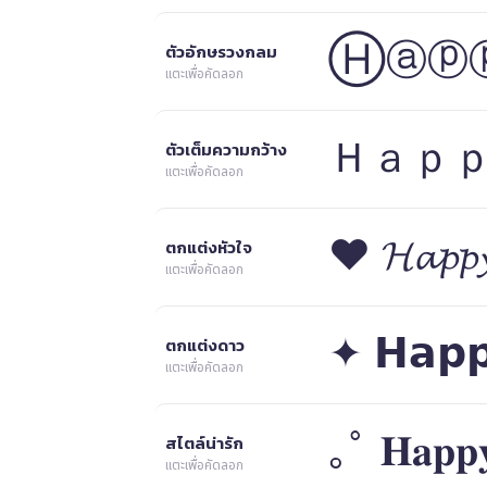
Ⓗⓐⓟ
ตัวอักษรวงกลม
แตะเพื่อคัดลอก
Ｈａｐｐ
ตัวเต็มความกว้าง
แตะเพื่อคัดลอก
❤ 𝓗𝓪𝓹𝓹𝔂
ตกแต่งหัวใจ
แตะเพื่อคัดลอก
✦ 𝗛𝗮𝗽𝗽
ตกแต่งดาว
แตะเพื่อคัดลอก
｡ﾟ 𝐇𝐚𝐩𝐩𝐲
สไตล์น่ารัก
แตะเพื่อคัดลอก