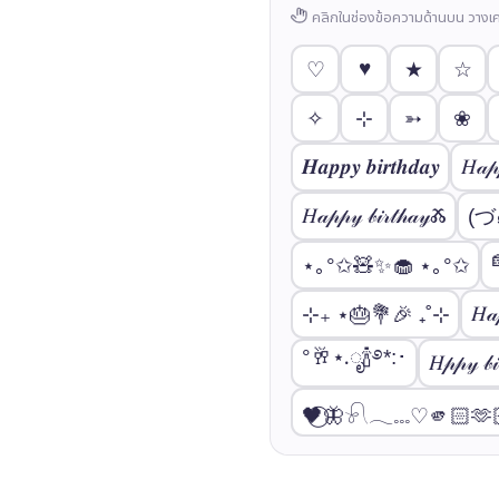
คลิกในช่องข้อความด้านบน วางเคอร
♥
♡
★
☆
✧
⊹
➳
❀
𝑯𝒂𝒑𝒑𝒚 𝒃𝒊𝒓𝒕𝒉𝒅𝒂𝒚
𝐻𝒶𝓅
𝐻𝒶𝓅𝓅𝓎 𝒷𝒾𝓇𝓉𝒽𝒶𝓎Ⰶ
(づ
⋆｡°✩🧸✨🧁 ⋆｡°✩
𝐻𝒶
⊹₊ ⋆🎂💐🎉 ₊˚⊹
°🥂⋆.ೃ🍾࿔*:･
𝐻𝓅𝓅𝓎 𝒷
🖤⃝🦋𓍯𓂃𓏧♡🫵🏻🫶