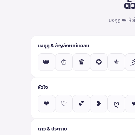
ตั
มงกุฎ 👑 หัว
มงกุฎ & สัญลักษณ์แคลน
👑
♔
♛
✪
⚜
หัวใจ
❤
♡
💕
❥
ღ
ดาว & ประกาย