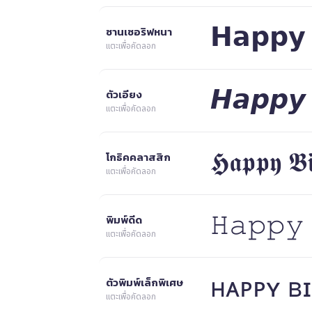
𝗛𝗮𝗽𝗽𝘆 
ซานเซอริฟหนา
แตะเพื่อคัดลอก
𝙃𝙖𝙥𝙥𝙮 
ตัวเอียง
แตะเพื่อคัดลอก
𝕳𝖆𝖕𝖕𝖞 𝕭𝖎
โกธิคคลาสสิก
แตะเพื่อคัดลอก
𝙷𝚊𝚙𝚙𝚢
พิมพ์ดีด
แตะเพื่อคัดลอก
ʜᴀᴘᴘʏ ʙ
ตัวพิมพ์เล็กพิเศษ
แตะเพื่อคัดลอก