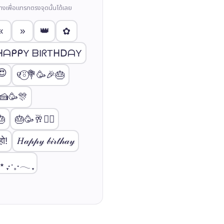
างเพื่อแทรกตรงจุดนั้นได้เลย
«
»
👑
✿
ᕼᗩᑭᑭY ᗷIᖇTᕼᗞᗩY
😍
୧⍤⃝💐🥳🎉🎂
🍰🥳🎊
🎂
🎂🥳🥂❤️‍🔥
ो!
𝐻𝒶𝓅𝓅𝓎 𝒷𝒾𝓇𝓉𝒽𝒶𝓎
ִֶָ˖·˳˖𓂃 ִֶָ