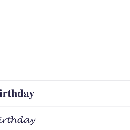
𝐫𝐭𝐡𝐝𝐚𝐲
𝓻𝓽𝓱𝓭𝓪𝔂