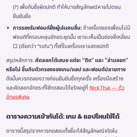
(?) เพื่อกันชื่อผิดปกติ ทำให้บางสัญลักษณ์หายไปตอน
ยืนยันชื่อ
การรองรับฟอนต์ฝั่งผู้เล่นคนอื่น:
ถ้าเครื่องของเพื่อนไม่มี
ฟอนต์ที่ครอบคลุมอักขระชุดนั้น เขาจะเห็นเป็นช่องสี่เหลี่ยม
□ (เรียกว่า “tofu”) ทั้งที่ในเครื่องเราแสดงปกติ
สรุปหลักการ:
คัดลอกได้เสมอ แต่จะ “ติด” และ “อ่านออก”
หรือไม่ ขึ้นกับตัวกรองของเกม/แอป และฟอนต์ปลายทาง
ดังนั้นควรทดลองวางก่อนยืนยันชื่อทุกครั้ง เครื่องมือสร้าง
และคัดลอกอักขระที่ใช้ทดสอบได้จริงอยู่ที่
NickThai — ตัว
อักษรพิเศษ
ตารางความเข้ากันได้: เกม & แอปไหนใช้ได้
ตารางนี้สรุปจากการทดสอบตั้งชื่อ/ใส่สัญลักษณ์จริงใน