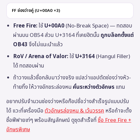
FF ช่องว่างคู่ (U+00A0 ×3)
Free Fire:
ใช้
U+00A0
(No-Break Space) — ทดสอบ
ผ่านบน OB54 ส่วน U+3164 ที่เคยฮิตนั้น
ถูกบล็อกตั้งแต่
OB43
จึงไม่แนะนำแล้ว
RoV / Arena of Valor:
ใช้
U+3164
(Hangul Filler)
ได้ ทดสอบผ่าน
ถ้าวางแล้วชื่อกลับมาว่างจริง แปลว่าแอปตัดช่องว่างหัว-
ท้ายทิ้ง ให้วางอักขระล่องหน
คั่นระหว่างตัวอักษร
แทน
อยากปรับจำนวนช่องว่างหรือก๊อปชื่อว่างสำเร็จรูปแบบปรับ
ได้ แวะที่เครื่องมือ
ตัวอักษรล่องหน & เว้นวรรค
หรือถ้าจะตั้ง
ชื่อฟีฟายเท่ๆ พร้อมสัญลักษณ์ ดูชุดสำเร็จที่
ชื่อ Free Fire +
อักษรพิเศษ