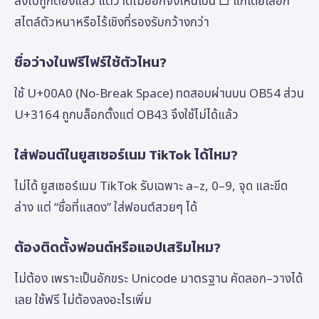
ส่งไปถูกต้องแล้ว แต่วาดไม่ออกจึงเห็นเป็น □ แก้โดยเลือก
สไตล์ตัวหนาหรือไร้เชิงที่รองรับกว้างกว่า
ชื่อว่างในฟรีไฟร์ใช้ตัวไหน?
ใช้ U+00A0 (No-Break Space) ทดสอบผ่านบน OB54 ส่วน
U+3164 ถูกบล็อกตั้งแต่ OB43 จึงใช้ไม่ได้แล้ว
ใส่ฟอนต์ในยูสเซอร์เนม TikTok ได้ไหม?
ไม่ได้ ยูสเซอร์เนม TikTok รับเฉพาะ a–z, 0–9, จุด และขีด
ล่าง แต่ “ชื่อที่แสดง” ใส่ฟอนต์สวยๆ ได้
ต้องติดตั้งฟอนต์หรือแอปเสริมไหม?
ไม่ต้อง เพราะเป็นอักขระ Unicode มาตรฐาน คัดลอก–วางได้
เลย ใช้ฟรี ไม่ต้องลงอะไรเพิ่ม