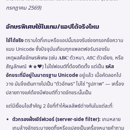
กรกฎาคม 2569)
อักษรพิเศษใช้ในเกม/แอปได้จริงไหม
ใช้ได้จริง
ตราบใดที่เกมหรือแอปนั้นรองรับช่องกรอกข้อความ
แบบ Unicode ซึ่งปัจจุบันเกือบทุกแพลตฟอร์มรองรับ
เหตุผลคืออักษรพิเศษ (เช่น 𝐀𝐁𝐂 ตัวหนา, 𝘈𝘉𝘊 ตัวเอียง, หรือ
สัญลักษณ์ ★♚❤) ไม่ใช่ฟอนต์ที่ต้องติดตั้ง แต่เป็น
รหัส
อักขระที่มีอยู่ในมาตรฐาน Unicode
อยู่แล้ว เมื่อคัดลอกไป
วาง มันจึงเดินทางไปเป็น “ตัวอักษร” ไม่ใช่ “รูปภาพ” — เครื่อง
ปลายทางแค่ต้องมีฟอนต์ที่วาดอักขระนั้นเป็น
แต่มีเงื่อนไขสำคัญ 2 ข้อที่ทำให้ผลลัพธ์ต่างกันในแต่ละที่:
ตัวกรองฝั่งเซิร์ฟเวอร์ (server-side filter):
เกมหลาย
เกมล้างอักขระบางชุดทิ้งหรือแปลงเป็นเครื่องหมายคำถาม