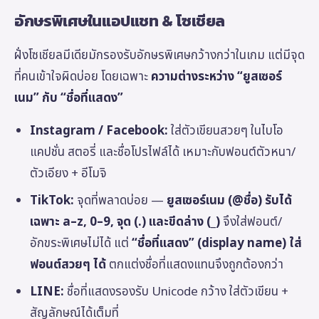
อักษรพิเศษในแอปแชท & โซเชียล
ฝั่งโซเชียลมีเดียมักรองรับอักษรพิเศษกว้างกว่าในเกม แต่มีจุด
ที่คนเข้าใจผิดบ่อย โดยเฉพาะ
ความต่างระหว่าง “ยูสเซอร์
เนม” กับ “ชื่อที่แสดง”
Instagram / Facebook:
ใส่ตัวเขียนสวยๆ ในไบโอ
แคปชั่น สตอรี่ และชื่อโปรไฟล์ได้ เหมาะกับฟอนต์ตัวหนา/
ตัวเอียง + อีโมจิ
TikTok:
จุดที่พลาดบ่อย —
ยูสเซอร์เนม (@ชื่อ) รับได้
เฉพาะ a–z, 0–9, จุด (.) และขีดล่าง (_)
จึงใส่ฟอนต์/
อักขระพิเศษไม่ได้ แต่
“ชื่อที่แสดง” (display name) ใส่
ฟอนต์สวยๆ ได้
ตกแต่งชื่อที่แสดงแทนจึงถูกต้องกว่า
LINE:
ชื่อที่แสดงรองรับ Unicode กว้าง ใส่ตัวเขียน +
สัญลักษณ์ได้เต็มที่