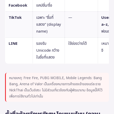
Facebook
แคปชั่น/ชื่อ
TikTok
เฉพาะ “ชื่อที่
—
Userna
แสดง” (display
a–z, 0–
name)
ฟอนต์ไม่
LINE
รองรับ
ใช้ช่องว่างได้
เหมาะกับ
Unicode กว้าง
จิ
ในชื่อที่แสดง
หมายเหตุ: Free Fire, PUBG MOBILE, Mobile Legends: Bang
Bang, Arena of Valor เป็นเครื่องหมายการค้าของเจ้าของแต่ละราย
NickThai เป็นเว็บอิสระ ไม่มีส่วนเกี่ยวข้องกับผู้พัฒนาเกม ข้อมูลนี้ให้ไว้
เพื่อการใช้งานทั่วไปเท่านั้น
ตั้งชื่อด้วยอักษรพิเศษ โดนแบนไหม (ความ