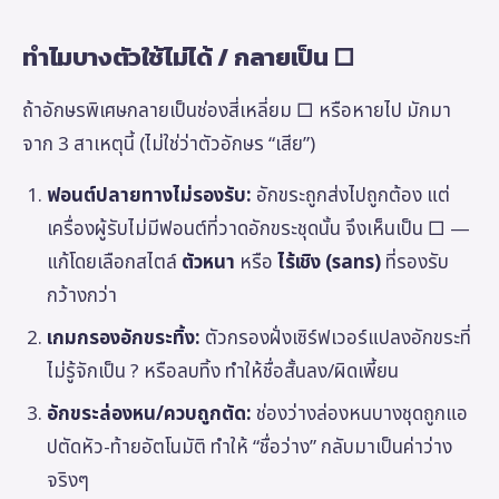
ทำไมบางตัวใช้ไม่ได้ / กลายเป็น □
ถ้าอักษรพิเศษกลายเป็นช่องสี่เหลี่ยม □ หรือหายไป มักมา
จาก 3 สาเหตุนี้ (ไม่ใช่ว่าตัวอักษร “เสีย”)
ฟอนต์ปลายทางไม่รองรับ:
อักขระถูกส่งไปถูกต้อง แต่
เครื่องผู้รับไม่มีฟอนต์ที่วาดอักขระชุดนั้น จึงเห็นเป็น □ —
แก้โดยเลือกสไตล์
ตัวหนา
หรือ
ไร้เชิง (sans)
ที่รองรับ
กว้างกว่า
เกมกรองอักขระทิ้ง:
ตัวกรองฝั่งเซิร์ฟเวอร์แปลงอักขระที่
ไม่รู้จักเป็น ? หรือลบทิ้ง ทำให้ชื่อสั้นลง/ผิดเพี้ยน
อักขระล่องหน/ควบถูกตัด:
ช่องว่างล่องหนบางชุดถูกแอ
ปตัดหัว-ท้ายอัตโนมัติ ทำให้ “ชื่อว่าง” กลับมาเป็นค่าว่าง
จริงๆ