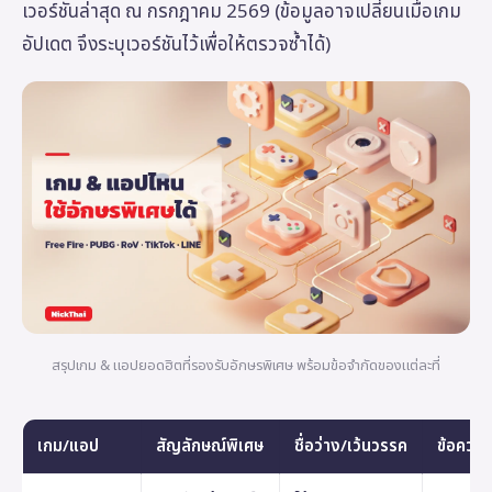
เวอร์ชันล่าสุด ณ กรกฎาคม 2569 (ข้อมูลอาจเปลี่ยนเมื่อเกม
อัปเดต จึงระบุเวอร์ชันไว้เพื่อให้ตรวจซ้ำได้)
สรุปเกม & แอปยอดฮิตที่รองรับอักษรพิเศษ พร้อมข้อจำกัดของแต่ละที่
เกม/แอป
สัญลักษณ์พิเศษ
ชื่อว่าง/เว้นวรรค
ข้อควรรู