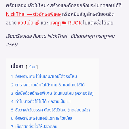
พร้อมลองแล้วใช่ไหม? สร้างและคัดลอกอักขระไปทดสอบได้ที่
NickThai — ตัวอักษรพิเศษ
หรือหยิบสัญลักษณ์ยอดฮิต
อย่าง
แอปเปิ้ล 🍎
และ
มงกุฎ 👑 RUOK
ไปแต่งชื่อได้เลย
เรียบเรียงโดย ทีมงาน NickThai · อัปเดตล่าสุด กรกฎาคม
2569
เนื้อหา
ซ่อน
1
อักษรพิเศษใช้ในเกม/แอปได้จริงไหม
2
ตารางความเข้ากันได้: เกม & แอปไหนใช้ได้
3
ตั้งชื่อด้วยอักษรพิเศษ โดนแบนไหม (ความจริง)
4
ทำไมบางตัวใช้ไม่ได้ / กลายเป็น □
5
ชื่อว่าง/เว้นวรรค ต้องใช้ตัวไหน (ทดสอบแล้ว)
6
อักษรพิเศษในแอปแชท & โซเชียล
7
เช็กลิสต์ตั้งชื่อให้ปลอดภัย