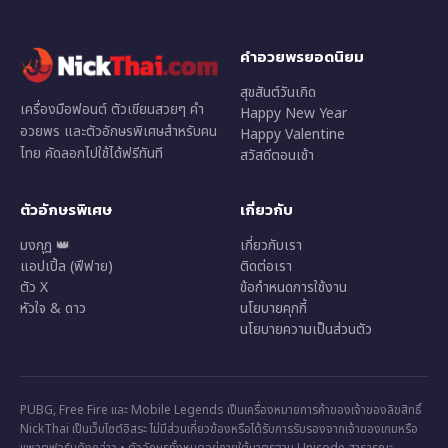
คำอวยพรยอดนิยม
สุขสันต์วันเกิด
เครื่องมือฟอนต์ ตัวเขียนสวยๆ คำ
Happy New Year
อวยพร และตัวอักษรพิเศษสำหรับคน
Happy Valentine
ไทย คัดลอกไปใช้ได้ฟรีทันที
สวัสดีตอนเช้า
ตัวอักษรพิเศษ
เกี่ยวกับ
มงกุฎ 👑
เกี่ยวกับเรา
แอปเปิ้ล (ฟีฟาย)
ติดต่อเรา
ตัว X
ข้อกำหนดการใช้งาน
หัวใจ & ดาว
นโยบายคุกกี้
นโยบายความเป็นส่วนตัว
PUBG, Free Fire และ Mobile Legends เป็นเครื่องหมายการค้าของเจ้าของลิขสิทธิ์
NickThai เป็นเว็บไซต์อิสระ ไม่มีส่วนเกี่ยวข้องหรือได้รับการรับรองจากเจ้าของเกมหรือ
แพลตฟอร์มดังกล่าว • ตัวอักษรทั้งหมดอยู่ภายใต้มาตรฐาน Unicode สาธารณะ