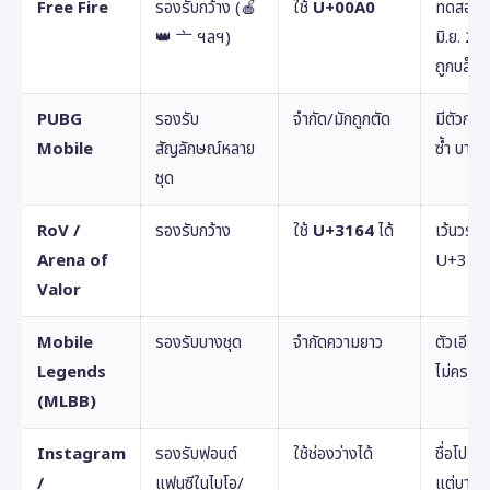
Free Fire
รองรับกว้าง (🍎
ใช้
U+00A0
ทดสอบบ
👑 亠 ฯลฯ)
มิ.ย. 
ถูกบล็อ
PUBG
รองรับ
จำกัด/มักถูกตัด
มีตัวกรอ
Mobile
สัญลักษณ์หลาย
ซ้ำ บางอ
ชุด
RoV /
รองรับกว้าง
ใช้
U+3164
ได้
เว้นวรร
Arena of
U+3164
Valor
Mobile
รองรับบางชุด
จำกัดความยาว
ตัวเอีย
Legends
ไม่ครบทุ
(MLBB)
Instagram
รองรับฟอนต์
ใช้ช่องว่างได้
ชื่อโปรไ
/
แฟนซีในไบโอ/
แต่บางช