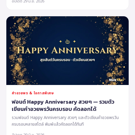
อัปเดต 29 มิ.ย. 2026
คำอวยพร & โอกาสพิเศษ
ฟอนต์ Happy Anniversary สวยๆ — รวมตัว
เขียนคำอวยพรวันครบรอบ คัดลอกได้
รวมฟอนต์ Happy Anniversary สวยๆ และตัวเขียนคำอวยพรวัน
ครบรอบหลายสไตล์ พิมพ์แล้วคัดลอกได้ทันที