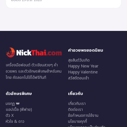
อัปเดต 29 มิ.ย. 2026
คำอวยพรยอดนิยม
สุขสันต์วันเกิด
เครื่องมือฟอนต์ ตัวเขียนสวยๆ คำ
Happy New Year
อวยพร และตัวอักษรพิเศษสำหรับคน
Happy Valentine
ไทย คัดลอกไปใช้ได้ฟรีทันที
สวัสดีตอนเช้า
ตัวอักษรพิเศษ
เกี่ยวกับ
มงกุฎ 👑
เกี่ยวกับเรา
แอปเปิ้ล (ฟีฟาย)
ติดต่อเรา
ตัว X
ข้อกำหนดการใช้งาน
หัวใจ & ดาว
นโยบายคุกกี้