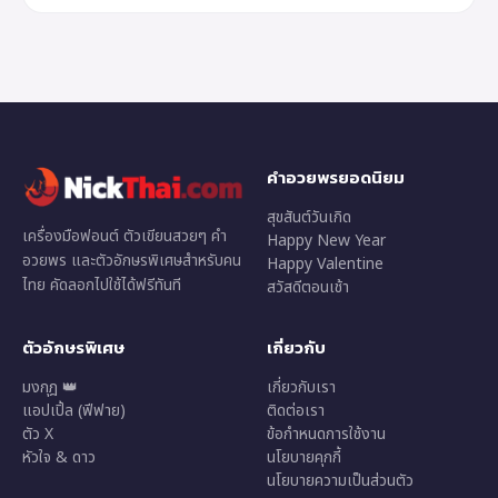
คำอวยพรยอดนิยม
สุขสันต์วันเกิด
เครื่องมือฟอนต์ ตัวเขียนสวยๆ คำ
Happy New Year
อวยพร และตัวอักษรพิเศษสำหรับคน
Happy Valentine
ไทย คัดลอกไปใช้ได้ฟรีทันที
สวัสดีตอนเช้า
ตัวอักษรพิเศษ
เกี่ยวกับ
มงกุฎ 👑
เกี่ยวกับเรา
แอปเปิ้ล (ฟีฟาย)
ติดต่อเรา
ตัว X
ข้อกำหนดการใช้งาน
หัวใจ & ดาว
นโยบายคุกกี้
นโยบายความเป็นส่วนตัว